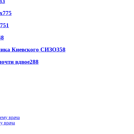
33
х
775
751
48
овника Киевского СИЗО
358
почти вдвое
288
у врача