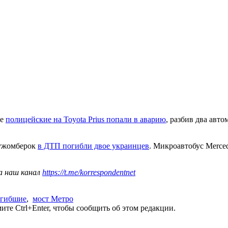
те
полицейские на Toyota Prius попали в аварию
, разбив два авт
Ружомберок
в ДТП погибли двое украинцев
. Микроавтобус Merced
а наш канал
https://t.me/korrespondentnet
огибшие
,
мост Метро
те Ctrl+Enter, чтобы сообщить об этом редакции.