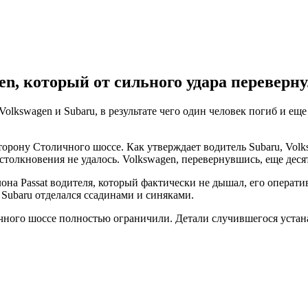
n, который от сильного удара перевернул
olkswagen и Subaru, в результате чего один человек погиб и ещ
торону Столичного шоссе. Как утверждает водитель Subaru, Volk
толкновения не удалось. Volkswagen, перевернувшись, еще десят
на Passat водителя, который фактически не дышал, его операти
Subaru отделался ссадинами и синяками.
чного шоссе полностью ограничили. Детали случившегося устан