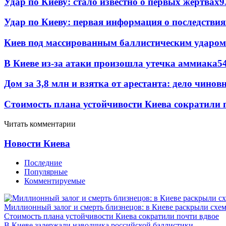
Удар по Киеву: стало известно о первых жертвах
9
Удар по Киеву: первая информация о последствия
Киев под массированным баллистическим ударом
В Киеве из-за атаки произошла утечка аммиака
5
Дом за 3,8 млн и взятка от арестанта: дело чин
Стоимость плана устойчивости Киева сократили 
Читать комментарии
Новости Киева
Последние
Популярные
Комментируемые
Миллионный залог и смерть близнецов: в Киеве раскрыли схем
Стоимость плана устойчивости Киева сократили почти вдвое
В Киеве задержали наводчика российской баллистики