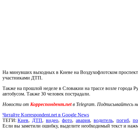
На минувших выходных в Киеве на Воздухофлотском проспек
участниками ДТП.
Также на прошлой неделе в Словакии на трассе возле города 
автобусом. Также 30 человек пострадали.
Новости от
Корреспондент.net
в Telegram. Подписывайтесь н
Читайте Korrespondent.net в Google News
ТЕГИ:
Киев
,
ДТП
,
видео
,
фото
,
авария
,
водитель
,
погиб
,
п
Если вы заметили ошибку, выделите необходимый текст и нажми