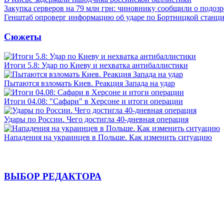
Закупка серверов на 79 млн грн: чиновнику сообщили о подоз
Генштаб опроверг информацию об ударе по Бортницкой станц
Сюжеты
Итоги 5.8: Удар по Киеву и нехватка антибаллистики
Пытаются взломать Киев. Реакция Запада на удар
Итоги 04.08: "Сафари" в Херсоне и итоги операции
Удары по России. Чего достигла 40-дневная операция
Нападения на украинцев в Польше. Как изменить ситуацию
ВЫБОР РЕДАКТОРА