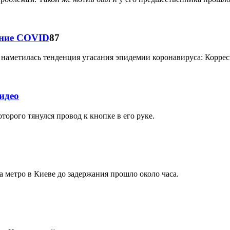
сание COVID
87
наметилась тенденция угасания эпидемии коронавируса: Корресп
идео
торого тянулся провод к кнопке в его руке.
 метро в Киеве до задержания прошло около часа.