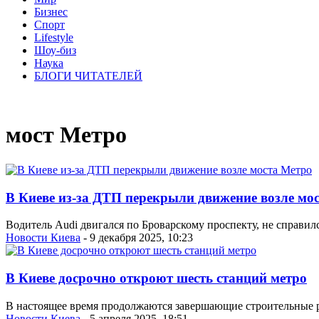
Бизнес
Спорт
Lifestyle
Шоу-биз
Наука
БЛОГИ ЧИТАТЕЛЕЙ
мост Метро
В Киеве из-за ДТП перекрыли движение возле мо
Водитель Audi двигался по Броварскому проспекту, не справил
Новости Киева
- 9 декабря 2025, 10:23
В Киеве досрочно откроют шесть станций метро
В настоящее время продолжаются завершающие строительные ра
Новости Киева
- 5 апреля 2025, 18:51