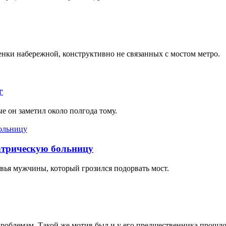
ки набережной, конструктивно не связанных с мостом метро.
г
ые он заметил около полгода тому.
атрическую больницу
вья мужчины, который грозился подорвать мост.
роблемам. Такой же мотив был и у его предшественника прошло