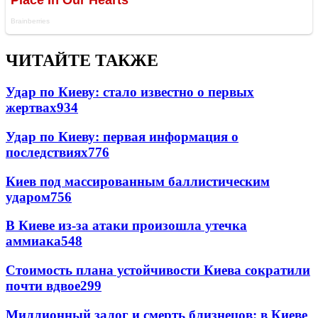
ЧИТАЙТЕ ТАКЖЕ
Удар по Киеву: стало известно о первых
жертвах
934
Удар по Киеву: первая информация о
последствиях
776
Киев под массированным баллистическим
ударом
756
В Киеве из-за атаки произошла утечка
аммиака
548
Стоимость плана устойчивости Киева сократили
почти вдвое
299
Миллионный залог и смерть близнецов: в Киеве