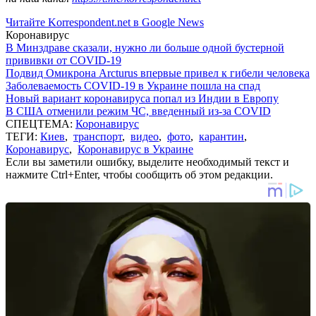
Читайте Korrespondent.net в Google News
Коронавирус
В Минздраве сказали, нужно ли больше одной бустерной
прививки от COVID-19
Подвид Омикрона Arcturus впервые привел к гибели человека
Заболеваемость COVID-19 в Украине пошла на спад
Новый вариант коронавируса попал из Индии в Европу
В США отменили режим ЧС, введенный из-за COVID
СПЕЦТЕМА:
Коронавирус
ТЕГИ:
Киев
,
транспорт
,
видео
,
фото
,
карантин
,
Коронавирус
,
Коронавирус в Украине
Если вы заметили ошибку, выделите необходимый текст и
нажмите Ctrl+Enter, чтобы сообщить об этом редакции.