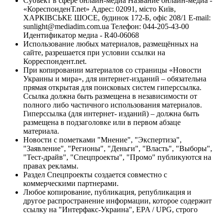
Субъект в сфере онлайн-медиа Название онлайн-медиа -
«КореспонденТ.net» Адрес: 02091, місто Київ,
ХАРКІВСЬКЕ ШОСЕ, будинок 172-Б, офіс 208/1 E-mail:
sunlight@mediadim.com.ua
Телефон: 044-205-43-00
Идентификатор медиа - R40-06068
Использование любых материалов, размещённых на
сайте, разрешается при условии ссылки на
Корреспондент.net.
При копировании материалов со страницы «Новости
Украины и мира», для интернет-изданий – обязательна
прямая открытая для поисковых систем гиперссылка.
Ссылка должна быть размещена в независимости от
полного либо частичного использования материалов.
Гиперссылка (для интернет- изданий) – должна быть
размещена в подзаголовке или в первом абзаце
материала.
Новости с пометками "Мнение", "Экспертиза",
"Заявление", "Регионы", "Деньги", "Власть", "Выборы",
"Тест-драйв", "Спецпроекты", "Промо" публикуются на
правах рекламы.
Раздел Спецпроекты создается совместно с
коммерческими партнерами.
Любое копирование, публикация, републикация и
другое распространение информации, которое содержит
ссылку на "Интерфакс-Украина", EPA / UPG, строго