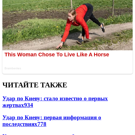
ЧИТАЙТЕ ТАКЖЕ
Удар по Киеву: стало известно о первых
жертвах
934
Удар по Киеву: первая информация о
последствиях
778