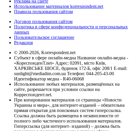
Реклама на сайте
Использование материалов korrespondent.net
Правила пользования сайтом
Договор пользования сайтом
Политика в сфере конфиденциальности и персональных
данных
Пользовательское соглашение
Редакция
© 2000-2026, Korrespondent.net
Субъект в сфере онлайн-медиа Название онлайн-медиа -
«КореспонденТ.net» Адрес: 02091, місто Київ,
ХАРКІВСЬКЕ ШОСЕ, будинок 172-Б, офіс 208/1 E-mail:
sunlight@mediadim.com.ua
Телефон: 044-205-43-00
Идентификатор медиа - R40-06068
Использование любых материалов, размещённых на
сайте, разрешается при условии ссылки на
Корреспондент.net.
При копировании материалов со страницы «Новости
Украины и мира», для интернет-изданий – обязательна
прямая открытая для поисковых систем гиперссылка.
Ссылка должна быть размещена в независимости от
полного либо частичного использования материалов.
Гиперссылка (для интернет- изданий) – должна быть