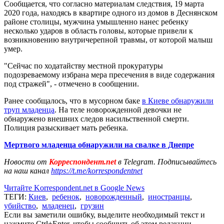
Сообщается, что согласно материалам следствия, 19 марта
2020 года, находясь в квартире одного из домов в Деснянском
районе столицы, мужчина умышленно нанес ребенку
несколько ударов в область головы, которые привели к
возникновению внутричерепной травмы, от которой малыш
умер.
"Сейчас по ходатайству местной прокуратуры
подозреваемому избрана мера пресечения в виде содержания
под стражей", - отмечено в сообщении.
Ранее сообщалось, что в мусорном баке
в Киеве обнаружили
труп младенца
. На теле новорожденной девочки не
обнаружено внешних следов насильственной смерти.
Полиция разыскивает мать ребенка.
Мертвого младенца обнаружили на свалке в Днепре
Новости от
Корреспондент.net
в Telegram. Подписывайтесь
на наш канал
https://t.me/korrespondentnet
Читайте Korrespondent.net в Google News
ТЕГИ:
Киев
,
ребенок
,
новорожденный
,
иностранцы
,
убийство
,
младенец
,
грузин
Если вы заметили ошибку, выделите необходимый текст и
нажмите Ctrl+Enter, чтобы сообщить об этом редакции.