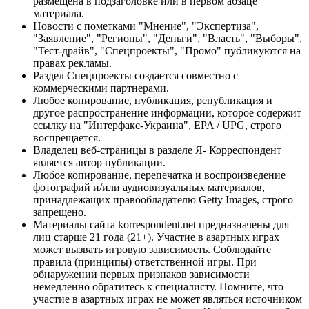
размещена в подзаголовке или в первом абзаце
материала.
Новости с пометками "Мнение", "Экспертиза",
"Заявление", "Регионы", "Деньги", "Власть", "Выборы",
"Тест-драйв", "Спецпроекты", "Промо" публикуются на
правах рекламы.
Раздел Спецпроекты создается совместно с
коммерческими партнерами.
Любое копирование, публикация, републикация и
другое распространение информации, которое содержит
ссылку на "Интерфакс-Украина", EPA / UPG, строго
воспрещается.
Владелец веб-страницы в разделе Я- Корреспондент
является автор публикации.
Любое копирование, перепечатка и воспроизведение
фотографий и/или аудиовизуальных материалов,
принадлежащих правообладателю Getty Images, строго
запрещено.
Материалы сайта korrespondent.net предназначены для
лиц старше 21 года (21+). Участие в азартных играх
может вызвать игровую зависимость. Соблюдайте
правила (принципы) ответственной игры. При
обнаружении первых признаков зависимости
немедленно обратитесь к специалисту. Помните, что
участие в азартных играх не может являться источником