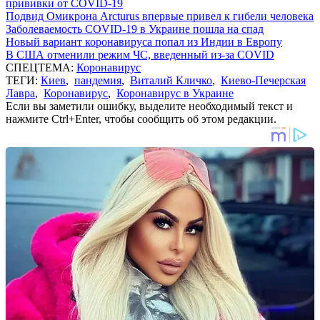
прививки от COVID-19
Подвид Омикрона Arcturus впервые привел к гибели человека
Заболеваемость COVID-19 в Украине пошла на спад
Новый вариант коронавируса попал из Индии в Европу
В США отменили режим ЧС, введенный из-за COVID
СПЕЦТЕМА:
Коронавирус
ТЕГИ:
Киев
,
пандемия
,
Виталий Кличко
,
Киево-Печерская
Лавра
,
Коронавирус
,
Коронавирус в Украине
Если вы заметили ошибку, выделите необходимый текст и
нажмите Ctrl+Enter, чтобы сообщить об этом редакции.