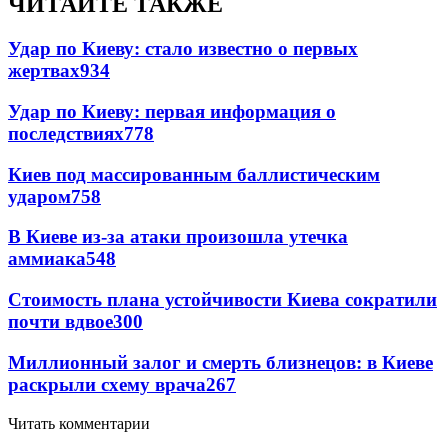
ЧИТАЙТЕ ТАКЖЕ
Удар по Киеву: стало известно о первых
жертвах
934
Удар по Киеву: первая информация о
последствиях
778
Киев под массированным баллистическим
ударом
758
В Киеве из-за атаки произошла утечка
аммиака
548
Стоимость плана устойчивости Киева сократили
почти вдвое
300
Миллионный залог и смерть близнецов: в Киеве
раскрыли схему врача
267
Читать комментарии