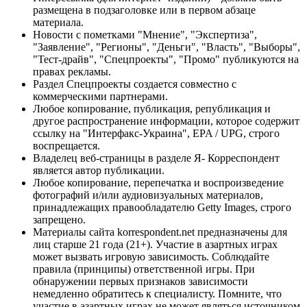
размещена в подзаголовке или в первом абзаце
материала.
Новости с пометками "Мнение", "Экспертиза",
"Заявление", "Регионы", "Деньги", "Власть", "Выборы",
"Тест-драйв", "Спецпроекты", "Промо" публикуются на
правах рекламы.
Раздел Спецпроекты создается совместно с
коммерческими партнерами.
Любое копирование, публикация, републикация и
другое распространение информации, которое содержит
ссылку на "Интерфакс-Украина", EPA / UPG, строго
воспрещается.
Владелец веб-страницы в разделе Я- Корреспондент
является автор публикации.
Любое копирование, перепечатка и воспроизведение
фотографий и/или аудиовизуальных материалов,
принадлежащих правообладателю Getty Images, строго
запрещено.
Материалы сайта korrespondent.net предназначены для
лиц старше 21 года (21+). Участие в азартных играх
может вызвать игровую зависимость. Соблюдайте
правила (принципы) ответственной игры. При
обнаружении первых признаков зависимости
немедленно обратитесь к специалисту. Помните, что
участие в азартных играх не может являться источником