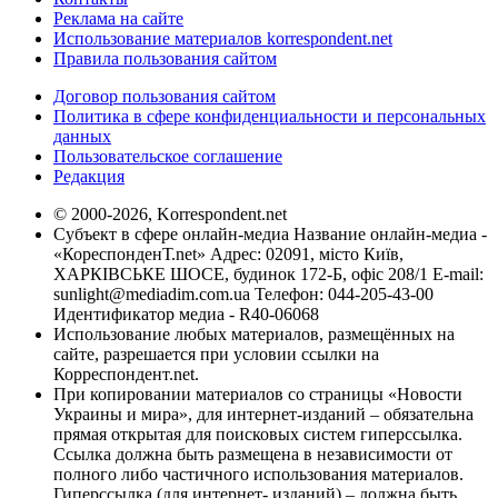
Реклама на сайте
Использование материалов korrespondent.net
Правила пользования сайтом
Договор пользования сайтом
Политика в сфере конфиденциальности и персональных
данных
Пользовательское соглашение
Редакция
© 2000-2026, Korrespondent.net
Субъект в сфере онлайн-медиа Название онлайн-медиа -
«КореспонденТ.net» Адрес: 02091, місто Київ,
ХАРКІВСЬКЕ ШОСЕ, будинок 172-Б, офіс 208/1 E-mail:
sunlight@mediadim.com.ua
Телефон: 044-205-43-00
Идентификатор медиа - R40-06068
Использование любых материалов, размещённых на
сайте, разрешается при условии ссылки на
Корреспондент.net.
При копировании материалов со страницы «Новости
Украины и мира», для интернет-изданий – обязательна
прямая открытая для поисковых систем гиперссылка.
Ссылка должна быть размещена в независимости от
полного либо частичного использования материалов.
Гиперссылка (для интернет- изданий) – должна быть