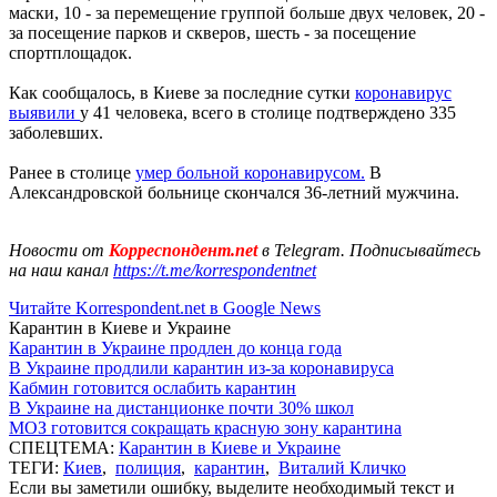
маски, 10 - за перемещение группой больше двух человек, 20 -
за посещение парков и скверов, шесть - за посещение
спортплощадок.
Как сообщалось, в Киеве за последние сутки
коронавирус
выявили
у 41 человека, всего в столице подтверждено 335
заболевших.
Ранее в столице
умер больной коронавирусом.
В
Александровской больнице скончался 36-летний мужчина.
Новости от
Корреспондент.net
в Telegram. Подписывайтесь
на наш канал
https://t.me/korrespondentnet
Читайте Korrespondent.net в Google News
Карантин в Киеве и Украине
Карантин в Украине продлен до конца года
В Украине продлили карантин из-за коронавируса
Кабмин готовится ослабить карантин
В Украине на дистанционке почти 30% школ
МОЗ готовится сокращать красную зону карантина
СПЕЦТЕМА:
Карантин в Киеве и Украине
ТЕГИ:
Киев
,
полиция
,
карантин
,
Виталий Кличко
Если вы заметили ошибку, выделите необходимый текст и