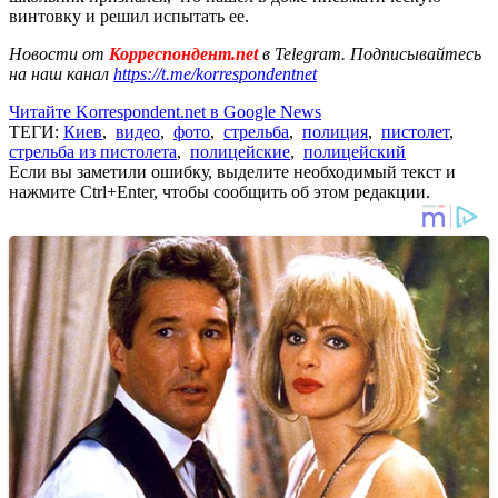
винтовку и решил испытать ее.
Новости от
Корреспондент.net
в Telegram. Подписывайтесь
на наш канал
https://t.me/korrespondentnet
Читайте Korrespondent.net в Google News
ТЕГИ:
Киев
,
видео
,
фото
,
стрельба
,
полиция
,
пистолет
,
стрельба из пистолета
,
полицейские
,
полицейский
Если вы заметили ошибку, выделите необходимый текст и
нажмите Ctrl+Enter, чтобы сообщить об этом редакции.