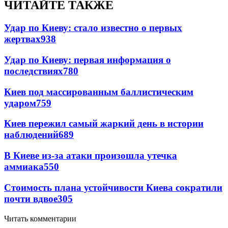
ЧИТАЙТЕ ТАКЖЕ
Удар по Киеву: стало известно о первых
жертвах
938
Удар по Киеву: первая информация о
последствиях
780
Киев под массированным баллистическим
ударом
759
Киев пережил самый жаркий день в истории
наблюдений
689
В Киеве из-за атаки произошла утечка
аммиака
550
Стоимость плана устойчивости Киева сократили
почти вдвое
305
Читать комментарии