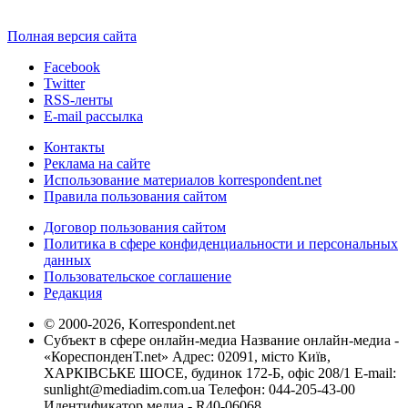
Полная версия сайта
Facebook
Twitter
RSS-ленты
E-mail рассылка
Контакты
Реклама на сайте
Использование материалов korrespondent.net
Правила пользования сайтом
Договор пользования сайтом
Политика в сфере конфиденциальности и персональных
данных
Пользовательское соглашение
Редакция
© 2000-2026, Korrespondent.net
Субъект в сфере онлайн-медиа Название онлайн-медиа -
«КореспонденТ.net» Адрес: 02091, місто Київ,
ХАРКІВСЬКЕ ШОСЕ, будинок 172-Б, офіс 208/1 E-mail:
sunlight@mediadim.com.ua
Телефон: 044-205-43-00
Идентификатор медиа - R40-06068