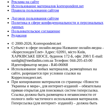
Реклама на сайте
Использование материалов korrespondent.net
Правила пользования сайтом
Договор пользования сайтом
Политика в сфере конфиденциальности и персональных
данных
Пользовательское соглашение
Редакция
© 2000-2026, Korrespondent.net
Субъект в сфере онлайн-медиа Название онлайн-медиа -
«КореспонденТ.net» Адрес: 02091, місто Київ,
ХАРКІВСЬКЕ ШОСЕ, будинок 172-Б, офіс 208/1 E-mail:
sunlight@mediadim.com.ua
Телефон: 044-205-43-00
Идентификатор медиа - R40-06068
Использование любых материалов, размещённых на
сайте, разрешается при условии ссылки на
Корреспондент.net.
При копировании материалов со страницы «Новости
Украины и мира», для интернет-изданий – обязательна
прямая открытая для поисковых систем гиперссылка.
Ссылка должна быть размещена в независимости от
полного либо частичного использования материалов.
Гиперссылка (для интернет- изданий) – должна быть