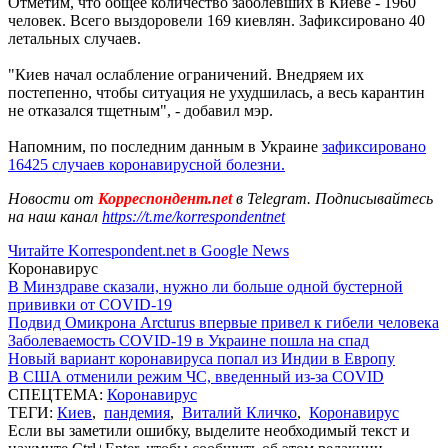
Отметим, что общее количество заболевших в Киеве - 1960
человек. Всего выздоровели 169 киевлян. Зафиксировано 40
летальных случаев.
"Киев начал ослабление ограничений. Внедряем их
постепенно, чтобы ситуация не ухудшилась, а весь карантин
не отказался тщетным", - добавил мэр.
Напомним, по последним данным в Украине
зафиксировано
16425 случаев коронавирусной болезни.
Новости от
Корреспондент.net
в Telegram. Подписывайтесь
на наш канал
https://t.me/korrespondentnet
Читайте Korrespondent.net в Google News
Коронавирус
В Минздраве сказали, нужно ли больше одной бустерной
прививки от COVID-19
Подвид Омикрона Arcturus впервые привел к гибели человека
Заболеваемость COVID-19 в Украине пошла на спад
Новый вариант коронавируса попал из Индии в Европу
В США отменили режим ЧС, введенный из-за COVID
СПЕЦТЕМА:
Коронавирус
ТЕГИ:
Киев
,
пандемия
,
Виталий Кличко
,
Коронавирус
Если вы заметили ошибку, выделите необходимый текст и