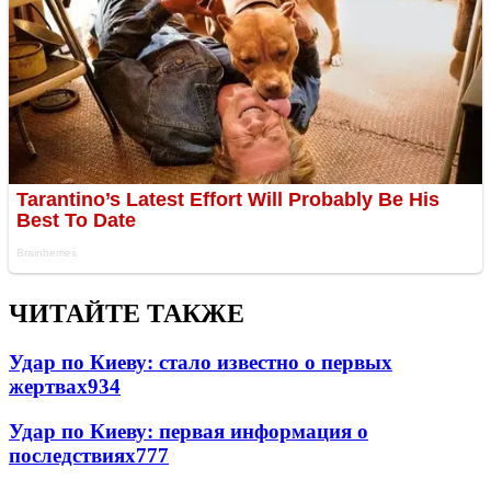
ЧИТАЙТЕ ТАКЖЕ
Удар по Киеву: стало известно о первых
жертвах
934
Удар по Киеву: первая информация о
последствиях
777