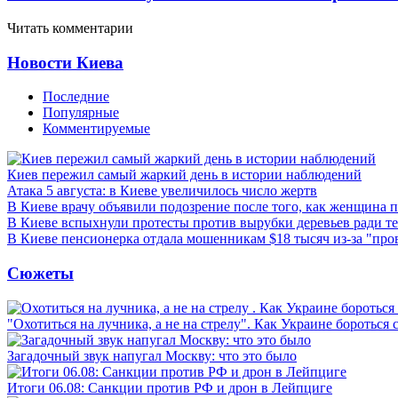
Читать комментарии
Новости Киева
Последние
Популярные
Комментируемые
Киев пережил самый жаркий день в истории наблюдений
Атака 5 августа: в Киеве увеличилось число жертв
В Киеве врачу объявили подозрение после того, как женщина п
В Киеве вспыхнули протесты против вырубки деревьев ради т
В Киеве пенсионерка отдала мошенникам $18 тысяч из-за "пр
Сюжеты
"Охотиться на лучника, а не на стрелу". Как Украине бороться 
Загадочный звук напугал Москву: что это было
Итоги 06.08: Санкции против РФ и дрон в Лейпциге