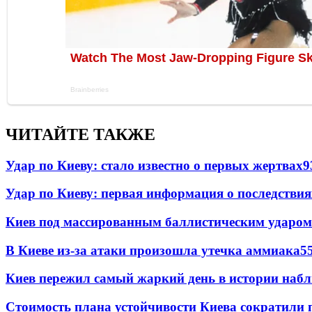
ЧИТАЙТЕ ТАКЖЕ
Удар по Киеву: стало известно о первых жертвах
9
Удар по Киеву: первая информация о последствия
Киев под массированным баллистическим ударом
В Киеве из-за атаки произошла утечка аммиака
5
Киев пережил самый жаркий день в истории наб
Стоимость плана устойчивости Киева сократили 