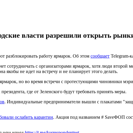
дские власти разрешили открыть рынки,
ют разблокировать работу ярмарок. Об этом
сообщает
Telegram-к
чет сотрудничать с организаторами ярмарок, хотя люди второй м
на якобы не идет на встречу и не планирует этого делать.
 ярмарок, но во время встречи с протестующими чиновники мэри
президента, где от Зеленского будут требовать принять меры.
ов
. Индивидуальные предприниматели вышли с плакатами "защи
бовали ослабить карантин
. Акция под названием # SaveФОП сос
а наш канал
https://t.me/korrespondentnet