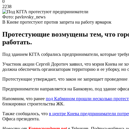
0
2238
Фото: pavlovsky_news
В Киеве протестуют против запрета на работу ярмарок
Протестующие возмущены тем, что горо
работать.
Под зданием КГГА собрались предприниматели, которые требу
Участник акции Сергей Доротич заявил, что мэрия Киева не хо
должна обеспечить организаторам территорию и ее уборку, но о
Протестующие утверждает, что закон не запрещает проведение
Предприниматели направляется на Банковую, под здание офиса 
Напомним, что ранее
под Кабмином прошли несколько протест
блокировки строительства ЖК.
Также сообщалось, что
в центре Киева предприниматели потре
Офиса президента.
Новости от
Корреспондент.net
в Telegram. Подписывайтесь н