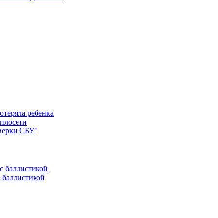
отеряла ребенка
еплосети
оверки СБУ"
с баллистикой