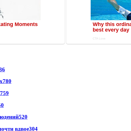
36
х
780
759
50
людений
520
почти вдвое
304