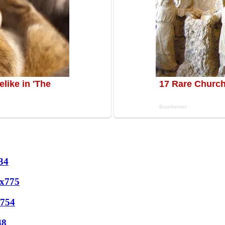
34
х
775
754
48