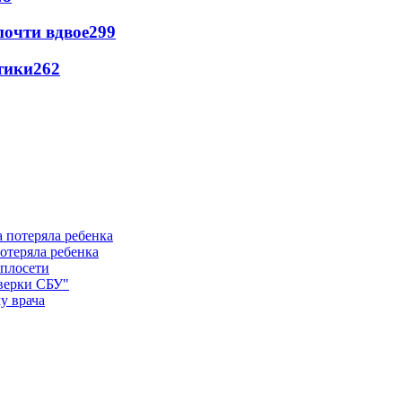
почти вдвое
299
тики
262
отеряла ребенка
еплосети
оверки СБУ"
у врача