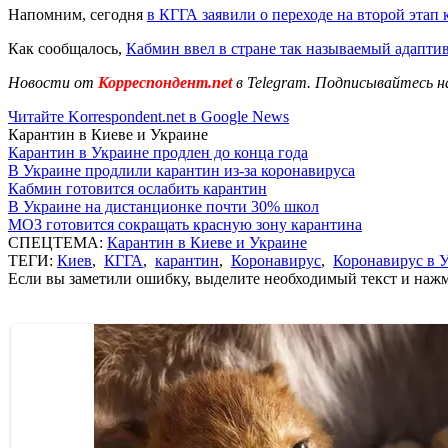
Напомним, сегодня
в КГГА заявили о переходе на второй этап 
Как сообщалось,
Кабмин ввел в стране так называемый адапти
Новости от
Корреспондент.net
в Telegram. Подписывайтесь н
Читайте Korrespondent.net в Google News
Карантин в Киеве и Украине
Карантин в Украине продлен до конца года
В Украине продлили карантин из-за коронавируса
Кабмин готовится ослабить карантин
В Украине на дистанционке почти 30% школ
МОЗ готовится сокращать красную зону карантина
СПЕЦТЕМА:
Карантин в Киеве и Украине
ТЕГИ:
Киев
,
КГГА
,
карантин
,
Коронавирус
,
Коронавирус в 
Если вы заметили ошибку, выделите необходимый текст и нажми