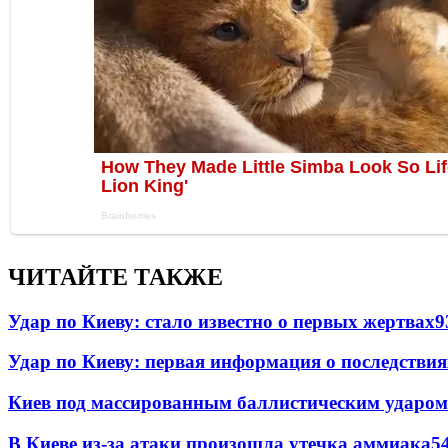
ЧИТАЙТЕ ТАКЖЕ
Удар по Киеву: стало известно о первых жертвах
9
Удар по Киеву: первая информация о последствия
Киев под массированным баллистическим ударом
В Киеве из-за атаки произошла утечка аммиака
5