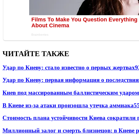
ЧИТАЙТЕ ТАКЖЕ
Удар по Киеву: стало известно о первых жертвах
9
Удар по Киеву: первая информация о последствия
Киев под массированным баллистическим ударом
В Киеве из-за атаки произошла утечка аммиака
5
Стоимость плана устойчивости Киева сократили 
Миллионный залог и смерть близнецов: в Киеве 