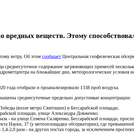
о вредных веществ. Этому способствовал
тому ветру. Об этом
сообщает
Центральная геофизическая обсерв
ода среднесуточное содержание загрязняющих примесей нескольк
идрометцентра на ближайшие дни, метеорологические условия н
020 года отобрали и проанализировали 1338 проб воздуха.
евышены среднесуточные предельно допустимые концентрации:
е Победы (возле метро Святошин) и Бессарабской площади;
ссарабской площади, улице Александра Довженко;
3,9 раза - на улице Семена Скляренко, Бессарабской площади, про
пекта Науки, 37 (у метеоплощадки обсерватории), где превышени
в 1,4-2,0 раза - на других постах города, за исключением просп