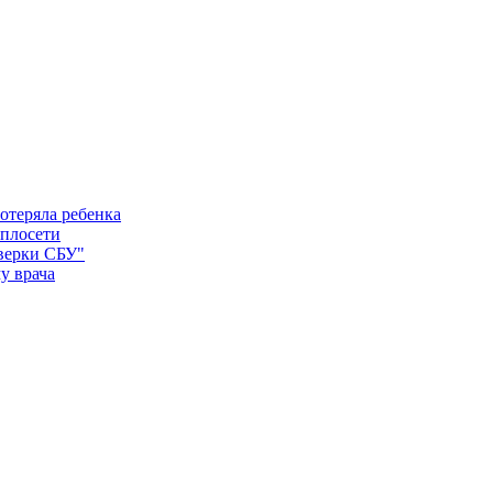
отеряла ребенка
еплосети
оверки СБУ"
у врача