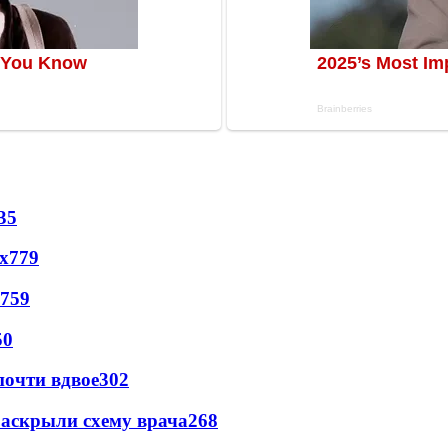
35
х
779
759
50
почти вдвое
302
раскрыли схему врача
268