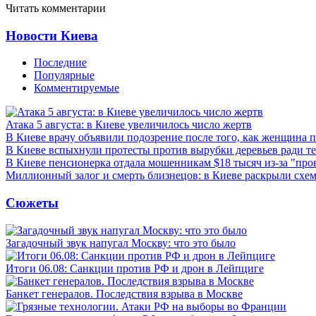
Читать комментарии
Новости Киева
Последние
Популярные
Комментируемые
Атака 5 августа: в Киеве увеличилось число жертв
В Киеве врачу объявили подозрение после того, как женщина п
В Киеве вспыхнули протесты против вырубки деревьев ради т
В Киеве пенсионерка отдала мошенникам $18 тысяч из-за "пр
Миллионный залог и смерть близнецов: в Киеве раскрыли схем
Сюжеты
Загадочный звук напугал Москву: что это было
Итоги 06.08: Санкции против РФ и дрон в Лейпциге
Банкет генералов. Последствия взрыва в Москве