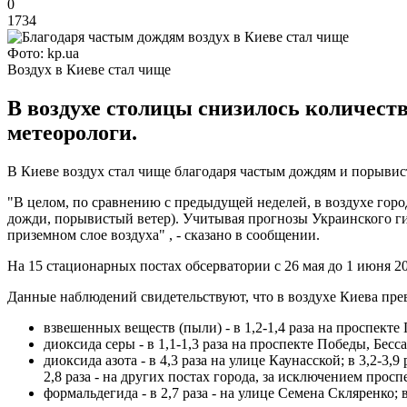
0
1734
Фото: kp.ua
Воздух в Киеве стал чище
В воздухе столицы снизилось количеств
метеорологи.
В Киеве воздух стал чище благодаря частым дождям и порывис
"В целом, по сравнению с предыдущей неделей, в воздухе гор
дожди, порывистый ветер). Учитывая прогнозы Украинского г
приземном слое воздуха" , - сказано в сообщении.
На 15 стационарных постах обсерватории с 26 мая до 1 июня 2
Данные наблюдений свидетельствуют, что в воздухе Киева пр
взвешенных веществ (пыли) - в 1,2-1,4 раза на проспект
диоксида серы - в 1,1-1,3 раза на проспекте Победы, Бе
диоксида азота - в 4,3 раза на улице Каунасской; в 3,2-
2,8 раза - на других постах города, за исключением прос
формальдегида - в 2,7 раза - на улице Семена Скляренко; 