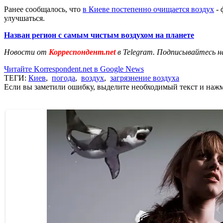
Ранее сообщалось, что
в Киеве постепенно очищается воздух
- 
улучшаться.
Назван регион с самым чистым воздухом на планете
Новости от
Корреспондент.net
в Telegram. Подписывайтесь н
Читайте Korrespondent.net в Google News
ТЕГИ:
Киев
,
погода
,
воздух
,
загрязнение воздуха
Если вы заметили ошибку, выделите необходимый текст и нажми