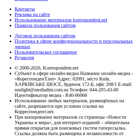
Контакты
Реклама на сайте
Использование материалов korrespondent.net
Правила пользования сайтом
Договор пользования сайтом
Политика в сфере конфиденциальности и персональных
данных
Пользовательское соглашение
Редакция
© 2000-2026, Korrespondent.net
Субъект в сфере онлайн-медиа Название онлайн-медиа -
«КореспонденТ.net» Адрес: 02091, місто Київ,
ХАРКІВСЬКЕ ШОСЕ, будинок 172-Б, офіс 208/1 E-mail:
sunlight@mediadim.com.ua
Телефон: 044-205-43-00
Идентификатор медиа - R40-06068
Использование любых материалов, размещённых на
сайте, разрешается при условии ссылки на
Корреспондент.net.
При копировании материалов со страницы «Новости
Украины и мира», для интернет-изданий – обязательна
прямая открытая для поисковых систем гиперссылка.
Ссылка должна быть размещена в независимости от