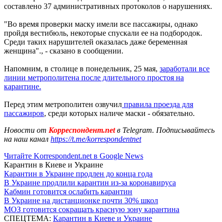
составлено 37 административных протоколов о нарушениях.
"Во время проверки маску имели все пассажиры, однако
пройдя вестибюль, некоторые спускали ее на подбородок.
Среди таких нарушителей оказалась даже беременная
женщина"., - сказано в сообщении.
Напомним, в столице в понедельник, 25 мая,
заработали все
линии метрополитена после длительного простоя на
карантине.
Перед этим метрополитен озвучил
правила проезда для
пассажиров
, среди которых наличе маски - обязательно.
Новости от
Корреспондент.net
в Telegram. Подписывайтесь
на наш канал
https://t.me/korrespondentnet
Читайте Korrespondent.net в Google News
Карантин в Киеве и Украине
Карантин в Украине продлен до конца года
В Украине продлили карантин из-за коронавируса
Кабмин готовится ослабить карантин
В Украине на дистанционке почти 30% школ
МОЗ готовится сокращать красную зону карантина
СПЕЦТЕМА:
Карантин в Киеве и Украине