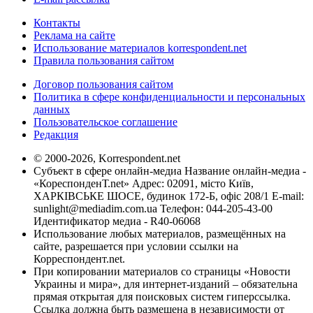
Контакты
Реклама на сайте
Использование материалов korrespondent.net
Правила пользования сайтом
Договор пользования сайтом
Политика в сфере конфиденциальности и персональных
данных
Пользовательское соглашение
Редакция
© 2000-2026, Korrespondent.net
Субъект в сфере онлайн-медиа Название онлайн-медиа -
«КореспонденТ.net» Адрес: 02091, місто Київ,
ХАРКІВСЬКЕ ШОСЕ, будинок 172-Б, офіс 208/1 E-mail:
sunlight@mediadim.com.ua
Телефон: 044-205-43-00
Идентификатор медиа - R40-06068
Использование любых материалов, размещённых на
сайте, разрешается при условии ссылки на
Корреспондент.net.
При копировании материалов со страницы «Новости
Украины и мира», для интернет-изданий – обязательна
прямая открытая для поисковых систем гиперссылка.
Ссылка должна быть размещена в независимости от