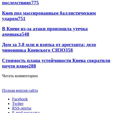
последствиях
775
Киев под массированным баллистическим
ударом
751
В Киеве из-за атаки произошла утечка
аммиака
548
Дом за 3,8 млн и взятка от арестанта: дело
чиновника Киевского СИЗО
358
Стоимость плана устойчивости Киева сократили
почти вдвое
288
Читать комментарии
Полная версия сайта
Facebook
Twitter
RSS-ленты
E-mail рассылка