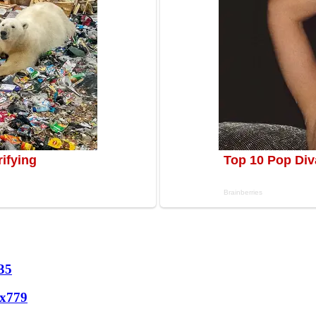
35
х
779