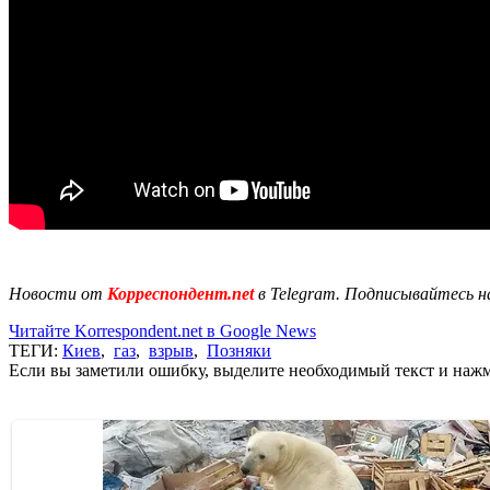
Новости от
Корреспондент.net
в Telegram. Подписывайтесь н
Читайте Korrespondent.net в Google News
ТЕГИ:
Киев
,
газ
,
взрыв
,
Позняки
Если вы заметили ошибку, выделите необходимый текст и нажми