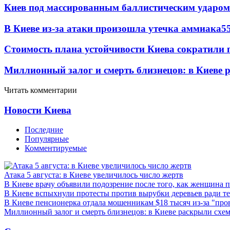
Киев под массированным баллистическим ударом
В Киеве из-за атаки произошла утечка аммиака
5
Стоимость плана устойчивости Киева сократили 
Миллионный залог и смерть близнецов: в Киеве 
Читать комментарии
Новости Киева
Последние
Популярные
Комментируемые
Атака 5 августа: в Киеве увеличилось число жертв
В Киеве врачу объявили подозрение после того, как женщина п
В Киеве вспыхнули протесты против вырубки деревьев ради т
В Киеве пенсионерка отдала мошенникам $18 тысяч из-за "пр
Миллионный залог и смерть близнецов: в Киеве раскрыли схем