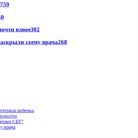
759
50
почти вдвое
302
раскрыли схему врача
268
отеряла ребенка
еплосети
оверки СБУ"
у врача