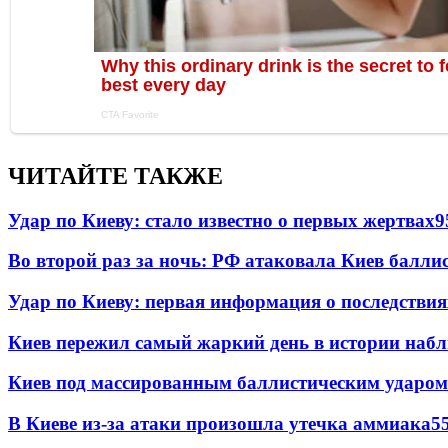
ЧИТАЙТЕ ТАКЖЕ
Удар по Киеву: стало известно о первых жертвах
9
Во второй раз за ночь: РФ атаковала Киев балли
Удар по Киеву: первая информация о последствия
Киев пережил самый жаркий день в истории наб
Киев под массированным баллистическим ударом
В Киеве из-за атаки произошла утечка аммиака
5