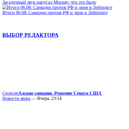
Загадочный звук напугал Москву: что это было
Итоги 06.08: Санкции против РФ и дрон в Лейпциге
ВЫБОР РЕДАКТОРА
Сюжет
Адские санкции. Решение Сената США
Новости мира
— Вчера, 23:14