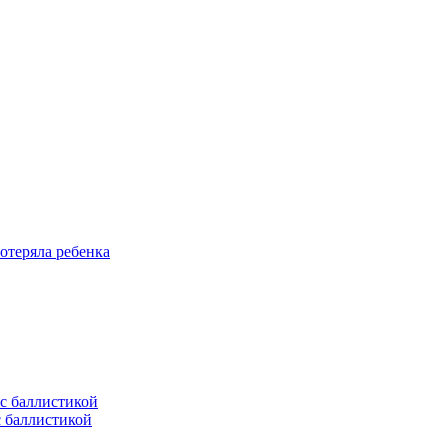
отеряла ребенка
с баллистикой