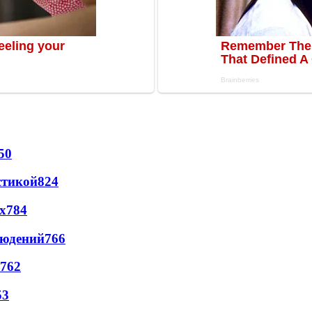
50
стикой
824
х
784
людений
766
762
53