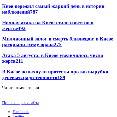
Киев пережил самый жаркий день в истории
наблюдений
787
Ночная атака на Киев: стало известно о
жертве
492
Миллионный залог и смерть близнецов: в Киеве
раскрыли схему врача
275
Атака 5 августа: в Киеве увеличилось число
жертв
211
В Киеве вспыхнули протесты против вырубки
деревьев ради теплосети
189
Читать комментарии
Полная версия сайта
Facebook
Twitter