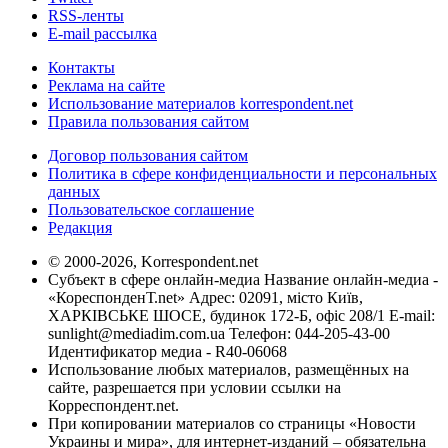
RSS-ленты
E-mail рассылка
Контакты
Реклама на сайте
Использование материалов korrespondent.net
Правила пользования сайтом
Договор пользования сайтом
Политика в сфере конфиденциальности и персональных
данных
Пользовательское соглашение
Редакция
© 2000-2026, Korrespondent.net
Субъект в сфере онлайн-медиа Название онлайн-медиа -
«КореспонденТ.net» Адрес: 02091, місто Київ,
ХАРКІВСЬКЕ ШОСЕ, будинок 172-Б, офіс 208/1 E-mail:
sunlight@mediadim.com.ua
Телефон: 044-205-43-00
Идентификатор медиа - R40-06068
Использование любых материалов, размещённых на
сайте, разрешается при условии ссылки на
Корреспондент.net.
При копировании материалов со страницы «Новости
Украины и мира», для интернет-изданий – обязательна