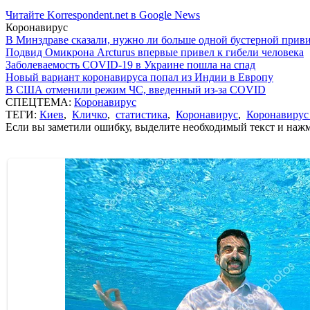
Читайте Korrespondent.net в Google News
Коронавирус
В Минздраве сказали, нужно ли больше одной бустерной прив
Подвид Омикрона Arcturus впервые привел к гибели человека
Заболеваемость COVID-19 в Украине пошла на спад
Новый вариант коронавируса попал из Индии в Европу
В США отменили режим ЧС, введенный из-за COVID
СПЕЦТЕМА:
Коронавирус
ТЕГИ:
Киев
,
Кличко
,
статистика
,
Коронавирус
,
Коронавирус
Если вы заметили ошибку, выделите необходимый текст и нажми