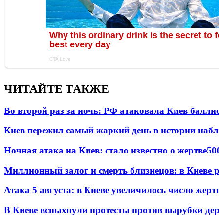
ЧИТАЙТЕ ТАКЖЕ
Во второй раз за ночь: РФ атаковала Киев балли
Киев пережил самый жаркий день в истории наб
Ночная атака на Киев: стало известно о жертве
50
Миллионный залог и смерть близнецов: в Киеве 
Атака 5 августа: в Киеве увеличилось число жерт
В Киеве вспыхнули протесты против вырубки дер