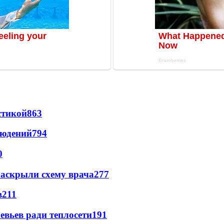
стикой
863
людений
794
0
раскрыли схему врача
277
в
211
евьев ради теплосети
191