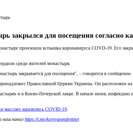
стырь
рь закрылся для посещения согласно к
настыре произошла вспышка коронавируса COVD-19. Его закрыл
ердили среди жителей монастыря.
астырь закрывается для посещения", – говорится в сообщении.
ринадлежит Православной Церкви Украины. Он расположен на 
астырях и в Киево-Печерской лавре. В начале июня, инфекцию
и массово заразились COVID-19
.
а наш канал
https://t.me/korrespondentnet