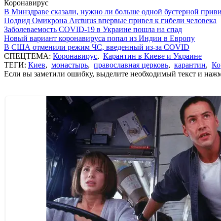
Коронавирус
В Минздраве сказали, нужно ли больше одной бустерной прив
Подвид Омикрона Arcturus впервые привел к гибели человека
Заболеваемость COVID-19 в Украине пошла на спад
Новый вариант коронавируса попал из Индии в Европу
В США отменили режим ЧС, введенный из-за COVID
СПЕЦТЕМА:
Коронавирус
,
Карантин в Киеве и Украине
ТЕГИ:
Киев
,
монастырь
,
православная церковь
,
карантин
,
Ко
Если вы заметили ошибку, выделите необходимый текст и нажми