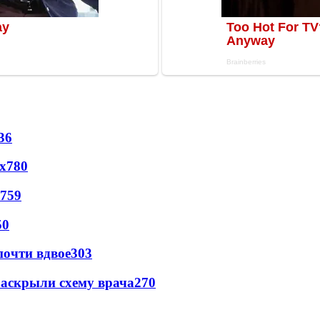
36
х
780
759
50
почти вдвое
303
раскрыли схему врача
270