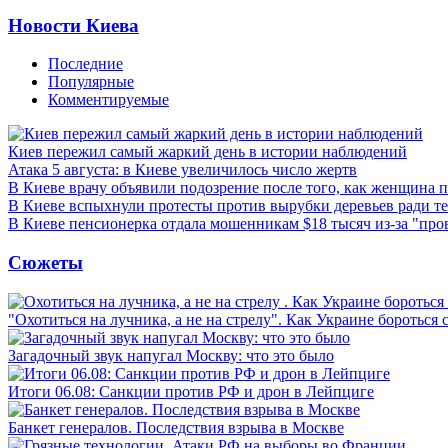
Новости Киева
Последние
Популярные
Комментируемые
Киев пережил самый жаркий день в истории наблюдений
Атака 5 августа: в Киеве увеличилось число жертв
В Киеве врачу объявили подозрение после того, как женщина п
В Киеве вспыхнули протесты против вырубки деревьев ради т
В Киеве пенсионерка отдала мошенникам $18 тысяч из-за "пр
Сюжеты
"Охотиться на лучника, а не на стрелу". Как Украине бороться 
Загадочный звук напугал Москву: что это было
Итоги 06.08: Санкции против РФ и дрон в Лейпциге
Банкет генералов. Последствия взрыва в Москве