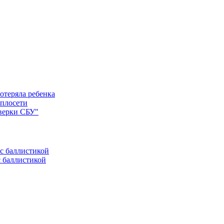
отеряла ребенка
еплосети
оверки СБУ"
с баллистикой