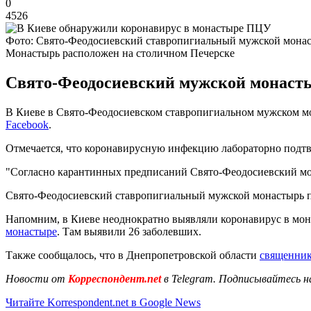
0
4526
Фото: Свято-Феодосиевский ставропигиальный мужской мона
Монастырь расположен на столичном Печерске
Свято-Феодосиевский мужской монасты
В Киеве в Свято-Феодосиевском ставропигиальном мужском мо
Facebook
.
Отмечается, что коронавирусную инфекцию лабораторно подтв
"Согласно карантинных предписаний Свято-Феодосиевский мон
Свято-Феодосиевский ставропигиальный мужской монастырь п
Напомним, в Киеве неоднократно выявляли коронавирус в мон
монастыре
. Там выявили 26 заболевших.
Также сообщалось, что в Днепропетровской области
священник
Новости от
Корреспондент.net
в Telegram. Подписывайтесь н
Читайте Korrespondent.net в Google News