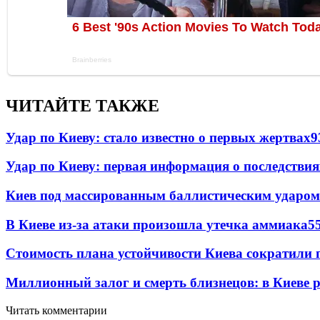
ЧИТАЙТЕ ТАКЖЕ
Удар по Киеву: стало известно о первых жертвах
9
Удар по Киеву: первая информация о последствия
Киев под массированным баллистическим ударом
В Киеве из-за атаки произошла утечка аммиака
5
Стоимость плана устойчивости Киева сократили 
Миллионный залог и смерть близнецов: в Киеве 
Читать комментарии