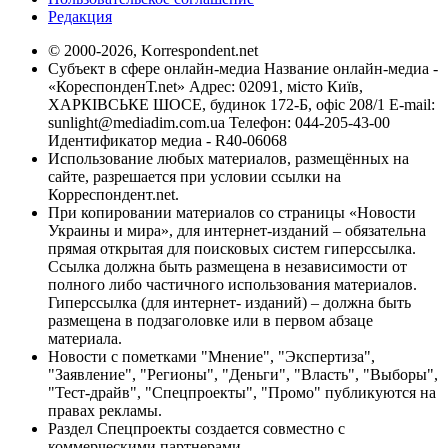
Редакция
© 2000-2026, Korrespondent.net
Субъект в сфере онлайн-медиа Название онлайн-медиа -
«КореспонденТ.net» Адрес: 02091, місто Київ,
ХАРКІВСЬКЕ ШОСЕ, будинок 172-Б, офіс 208/1 E-mail:
sunlight@mediadim.com.ua
Телефон: 044-205-43-00
Идентификатор медиа - R40-06068
Использование любых материалов, размещённых на
сайте, разрешается при условии ссылки на
Корреспондент.net.
При копировании материалов со страницы «Новости
Украины и мира», для интернет-изданий – обязательна
прямая открытая для поисковых систем гиперссылка.
Ссылка должна быть размещена в независимости от
полного либо частичного использования материалов.
Гиперссылка (для интернет- изданий) – должна быть
размещена в подзаголовке или в первом абзаце
материала.
Новости с пометками "Мнение", "Экспертиза",
"Заявление", "Регионы", "Деньги", "Власть", "Выборы",
"Тест-драйв", "Спецпроекты", "Промо" публикуются на
правах рекламы.
Раздел Спецпроекты создается совместно с
коммерческими партнерами.