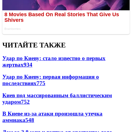
ЧИТАЙТЕ ТАКЖЕ
Удар по Киеву: стало известно о первых
жертвах
934
Удар по Киеву: первая информация о
последствиях
775
Киев под массированным баллистическим
ударом
752
В Киеве из-за атаки произошла утечка
аммиака
548