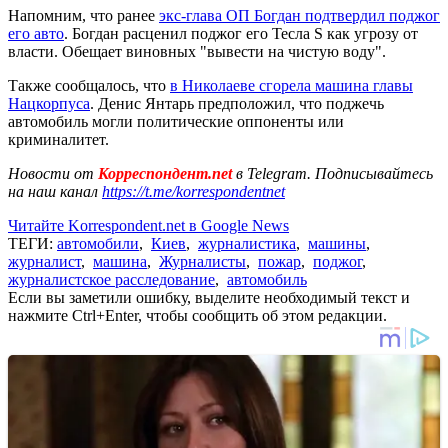
Напомним, что ранее
экс-глава ОП Богдан подтвердил поджог
его авто
. Богдан расценил поджог его Тесла S как угрозу от
власти. Обещает виновных "вывести на чистую воду".
Также сообщалось, что
в Николаеве сгорела машина главы
Нацкорпуса
. Денис Янтарь предположил, что поджечь
автомобиль могли политические оппоненты или
криминалитет.
Новости от
Корреспондент.net
в Telegram. Подписывайтесь
на наш канал
https://t.me/korrespondentnet
Читайте Korrespondent.net в Google News
ТЕГИ:
автомобили
,
Киев
,
журналистика
,
машины
,
журналист
,
машина
,
Журналисты
,
пожар
,
поджог
,
журналистское расследование
,
автомобиль
Если вы заметили ошибку, выделите необходимый текст и
нажмите Ctrl+Enter, чтобы сообщить об этом редакции.