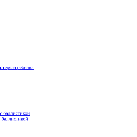
отеряла ребенка
с баллистикой