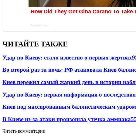
ЧИТАЙТЕ ТАКЖЕ
Удар по Киеву: стало известно о первых жертвах
9
Во второй раз за ночь: РФ атаковала Киев балли
Киев пережил самый жаркий день в истории наб
Удар по Киеву: первая информация о последствия
Киев под массированным баллистическим ударом
В Киеве из-за атаки произошла утечка аммиака
5
Читать комментарии