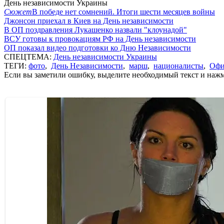
День независимости Украины
Сюжет
В победе нет сомнений. Итоги шести месяцев войны
Джонсон приехал в Киев на День независимости
В ОП поздравления Лукашенко назвали "клоунадой"
ВСУ готовы к провокациям РФ на День независимости
ОП показал видео подготовки ко Дню Независимости
СПЕЦТЕМА:
День независимости Украины
ТЕГИ:
фото
,
День Независимости
,
марш
,
националисты
,
Офи
Если вы заметили ошибку, выделите необходимый текст и нажми