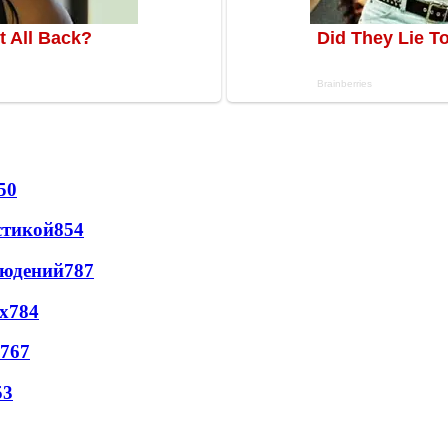
50
стикой
854
людений
787
х
784
767
53