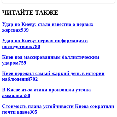
ЧИТАЙТЕ ТАКЖЕ
Удар по Киеву: стало известно о первых
жертвах
939
Удар по Киеву: первая информация о
последствиях
780
Киев под массированным баллистическим
ударом
759
Киев пережил самый жаркий день в истории
наблюдений
702
В Киеве из-за атаки произошла утечка
аммиака
550
Стоимость плана устойчивости Киева сократили
почти вдвое
305