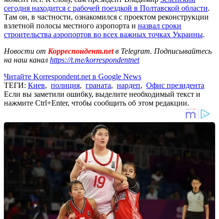
сегодня находится с рабочей поездкой в Полтавской области
.
Там он, в частности, ознакомился с проектом реконструкции
взлетной полосы местного аэропорта и
назвал сроки
строительства аэропортов во всех важных точках Украины
.
Новости от
Корреспондент.net
в Telegram. Подписывайтесь
на наш канал
https://t.me/korrespondentnet
Читайте Korrespondent.net в Google News
ТЕГИ:
Киев
,
полиция
,
граната
,
нардеп
,
Офис президента
Если вы заметили ошибку, выделите необходимый текст и
нажмите Ctrl+Enter, чтобы сообщить об этом редакции.