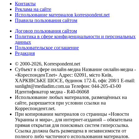
Контакты
Реклама на сайте
Использование материалов korrespondent.net
Правила пользования сайтом
Договор пользования сайтом
Политика в сфере конфиденциальности и персональных
данных
Пользовательское соглашение
Редакция
© 2000-2026, Korrespondent.net
Субъект в сфере онлайн-медиа Название онлайн-медиа -
«КореспонденТ.net» Адрес: 02091, місто Київ,
ХАРКІВСЬКЕ ШОСЕ, будинок 172-Б, офіс 208/1 E-mail:
sunlight@mediadim.com.ua
Телефон: 044-205-43-00
Идентификатор медиа - R40-06068
Использование любых материалов, размещённых на
сайте, разрешается при условии ссылки на
Корреспондент.net.
При копировании материалов со страницы «Новости
Украины и мира», для интернет-изданий – обязательна
прямая открытая для поисковых систем гиперссылка.
Ссылка должна быть размещена в независимости от
полного либо частичного использования материалов.