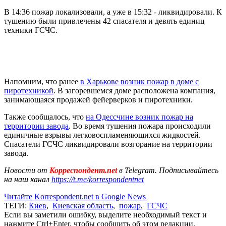
В 14:36 пожар локализовали, а уже в 15:32 - ликвидировали. К
тушению были привлечены 42 спасателя и девять единиц
техники ГСЧС.
Напомним, что ранее
в Харькове возник пожар в доме с
пиротехникой
. В загоревшемся доме расположена компания,
занимающаяся продажей фейерверков и пиротехники.
Также сообщалось, что
на Одессчине возник пожар на
территории завода
. Во время тушения пожара происходили
единичные взрывы легковоспламеняющихся жидкостей.
Спасатели ГСЧС ликвидировали возгорание на территории
завода.
Новости от
Корреспондент.net
в Telegram. Подписывайтесь
на наш канал
https://t.me/korrespondentnet
Читайте Korrespondent.net в Google News
ТЕГИ:
Киев
,
Киевская область
,
пожар
,
ГСЧС
Если вы заметили ошибку, выделите необходимый текст и
нажмите Ctrl+Enter, чтобы сообщить об этом редакции.