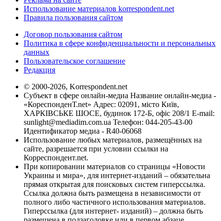
Использование материалов korrespondent.net
Правила пользования сайтом
Договор пользования сайтом
Политика в сфере конфиденциальности и персональных
данных
Пользовательское соглашение
Редакция
© 2000-2026, Korrespondent.net
Субъект в сфере онлайн-медиа Название онлайн-медиа -
«КореспонденТ.net» Адрес: 02091, місто Київ,
ХАРКІВСЬКЕ ШОСЕ, будинок 172-Б, офіс 208/1 E-mail:
sunlight@mediadim.com.ua
Телефон: 044-205-43-00
Идентификатор медиа - R40-06068
Использование любых материалов, размещённых на
сайте, разрешается при условии ссылки на
Корреспондент.net.
При копировании материалов со страницы «Новости
Украины и мира», для интернет-изданий – обязательна
прямая открытая для поисковых систем гиперссылка.
Ссылка должна быть размещена в независимости от
полного либо частичного использования материалов.
Гиперссылка (для интернет- изданий) – должна быть
размещена в подзаголовке или в первом абзаце