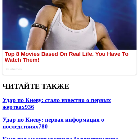
ЧИТАЙТЕ ТАКЖЕ
Удар по Киеву: стало известно о первых
жертвах
936
Удар по Киеву: первая информация о
последствиях
780