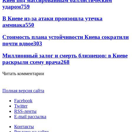
Киев под массированным баллистическим
ударом
759
В Киеве из-за атаки произошла утечка
аммиака
550
Стоимость плана устойчивости Киева сократили
почти вдвое
303
Миллионный залог и смерть близнецов: в Киеве
раскрыли схему врача
268
Читать комментарии
Полная версия сайта
Facebook
Twitter
RSS-ленты
E-mail рассылка
Контакты
Реклама на сайте