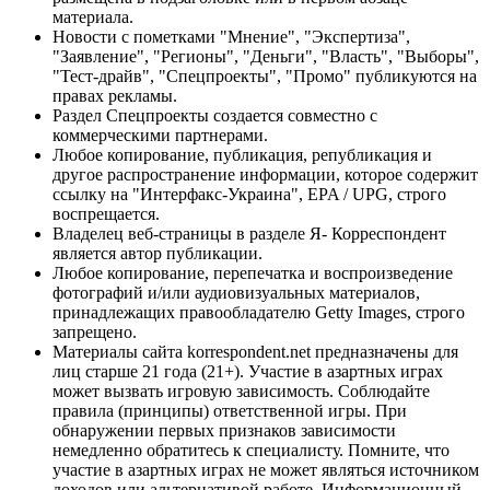
материала.
Новости с пометками "Мнение", "Экспертиза",
"Заявление", "Регионы", "Деньги", "Власть", "Выборы",
"Тест-драйв", "Спецпроекты", "Промо" публикуются на
правах рекламы.
Раздел Спецпроекты создается совместно с
коммерческими партнерами.
Любое копирование, публикация, републикация и
другое распространение информации, которое содержит
ссылку на "Интерфакс-Украина", EPA / UPG, строго
воспрещается.
Владелец веб-страницы в разделе Я- Корреспондент
является автор публикации.
Любое копирование, перепечатка и воспроизведение
фотографий и/или аудиовизуальных материалов,
принадлежащих правообладателю Getty Images, строго
запрещено.
Материалы сайта korrespondent.net предназначены для
лиц старше 21 года (21+). Участие в азартных играх
может вызвать игровую зависимость. Соблюдайте
правила (принципы) ответственной игры. При
обнаружении первых признаков зависимости
немедленно обратитесь к специалисту. Помните, что
участие в азартных играх не может являться источником
доходов или альтернативой работе. Информационный