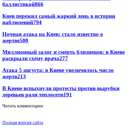
баллистикой
866
Киев пережил самый жаркий день в истории
наблюдений
794
Ночная атака на Киев: стало известно о
жертве
500
Миллионный залог и смерть близнецов: в Киеве
раскрыли схему врача
277
Атака 5 августа: в Киеве увеличилось число
жертв
213
В Киеве вспыхнули протесты против вырубки
деревьев ради теплосети
191
Читать комментарии
Полная версия сайта