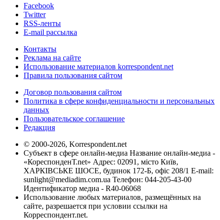
Facebook
Twitter
RSS-ленты
E-mail рассылка
Контакты
Реклама на сайте
Использование материалов korrespondent.net
Правила пользования сайтом
Договор пользования сайтом
Политика в сфере конфиденциальности и персональных
данных
Пользовательское соглашение
Редакция
© 2000-2026, Korrespondent.net
Субъект в сфере онлайн-медиа Название онлайн-медиа -
«КореспонденТ.net» Адрес: 02091, місто Київ,
ХАРКІВСЬКЕ ШОСЕ, будинок 172-Б, офіс 208/1 E-mail:
sunlight@mediadim.com.ua
Телефон: 044-205-43-00
Идентификатор медиа - R40-06068
Использование любых материалов, размещённых на
сайте, разрешается при условии ссылки на
Корреспондент.net.