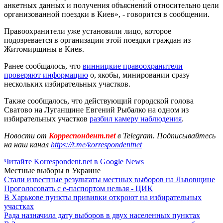
анкетных данных и получения объяснений относительно цели
организованной поездки в Киев», - говорится в сообщении.
Правоохранители уже установили лицо, которое
подозревается в организации этой поездки граждан из
Житомирщины в Киев.
Ранее сообщалось, что
винницкие правоохранители
проверяют информацию
о, якобы, минировании сразу
нескольких избирательных участков.
Также сообщалось, что действующий городской голова
Сватово на Луганщине Евгений Рыбалко на одном из
избирательных участков
разбил камеру наблюдения
.
Новости от
Корреспондент.net
в Telegram. Подписывайтесь
на наш канал
https://t.me/korrespondentnet
Читайте Korrespondent.net в Google News
Местные выборы в Украине
Стали известные результаты местных выборов на Львовщине
Проголосовать с е-паспортом нельзя - ЦИК
В Харькове пункты прививки откроют на избирательных
участках
Рада назначила дату выборов в двух населенных пунктах