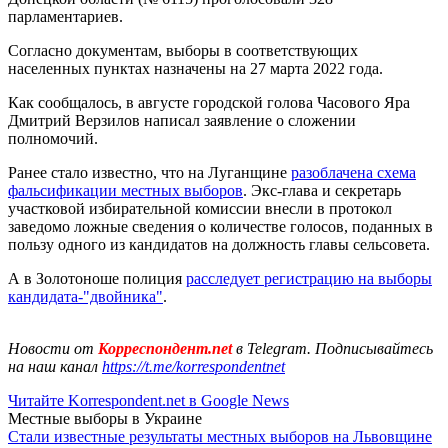
парламентариев.
Согласно документам, выборы в соответствующих
населенных пунктах назначены на 27 марта 2022 года.
Как сообщалось, в августе городской голова Часового Яра
Дмитрий Верзилов написал заявление о сложении
полномочий.
Ранее стало известно, что на Луганщине
разоблачена схема
фальсификации местных выборов
. Экс-глава и секретарь
участковой избирательной комиссии внесли в протокол
заведомо ложные сведения о количестве голосов, поданных в
пользу одного из кандидатов на должность главы сельсовета.
А в Золотоноше полиция
расследует регистрацию на выборы
кандидата-"двойника"
.
Новости от
Корреспондент.net
в Telegram. Подписывайтесь
на наш канал
https://t.me/korrespondentnet
Читайте Korrespondent.net в Google News
Местные выборы в Украине
Стали известные результаты местных выборов на Львовщине