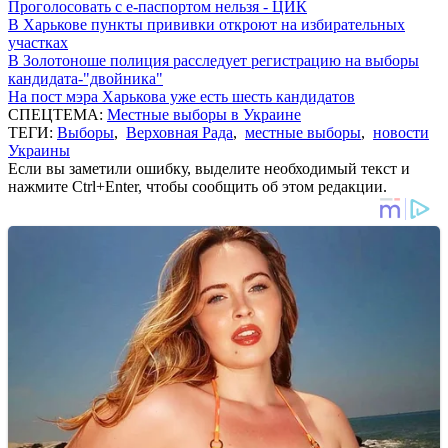
Проголосовать с е-паспортом нельзя - ЦИК
В Харькове пункты прививки откроют на избирательных
участках
В Золотоноше полиция расследует регистрацию на выборы
кандидата-"двойника"
На пост мэра Харькова уже есть шесть кандидатов
СПЕЦТЕМА:
Местные выборы в Украине
ТЕГИ:
Выборы
,
Верховная Рада
,
местные выборы
,
новости
Украины
Если вы заметили ошибку, выделите необходимый текст и
нажмите Ctrl+Enter, чтобы сообщить об этом редакции.