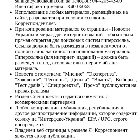
sunlight@mediadim.com.ua
Телефон: 044-205-43-00
Идентификатор медиа - R40-06068
Использование любых материалов, размещённых на
сайте, разрешается при условии ссылки на
Корреспондент.net.
При копировании материалов со страницы «Новости
Украины и мира», для интернет-изданий – обязательна
прямая открытая для поисковых систем гиперссылка.
Ссылка должна быть размещена в независимости от
полного либо частичного использования материалов.
Гиперссылка (для интернет- изданий) – должна быть
размещена в подзаголовке или в первом абзаце
материала.
Новости с пометками "Мнение", "Экспертиза",
"Заявление", "Регионы", "Деньги", "Власть", "Выборы",
"Тест-драйв", "Спецпроекты", "Промо" публикуются на
правах рекламы.
Раздел Спецпроекты создается совместно с
коммерческими партнерами.
Любое копирование, публикация, републикация и
другое распространение информации, которое содержит
ссылку на "Интерфакс-Украина", EPA / UPG, строго
воспрещается.
Владелец веб-страницы в разделе Я- Корреспондент
является автор публикации.