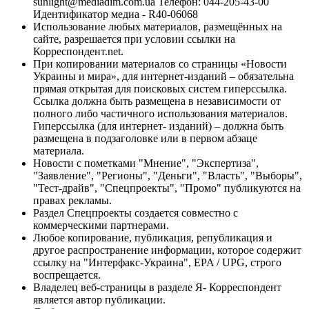
sunlight@mediadim.com.ua
Телефон: 044-205-43-00
Идентификатор медиа - R40-06068
Использование любых материалов, размещённых на
сайте, разрешается при условии ссылки на
Корреспондент.net.
При копировании материалов со страницы «Новости
Украины и мира», для интернет-изданий – обязательна
прямая открытая для поисковых систем гиперссылка.
Ссылка должна быть размещена в независимости от
полного либо частичного использования материалов.
Гиперссылка (для интернет- изданий) – должна быть
размещена в подзаголовке или в первом абзаце
материала.
Новости с пометками "Мнение", "Экспертиза",
"Заявление", "Регионы", "Деньги", "Власть", "Выборы",
"Тест-драйв", "Спецпроекты", "Промо" публикуются на
правах рекламы.
Раздел Спецпроекты создается совместно с
коммерческими партнерами.
Любое копирование, публикация, републикация и
другое распространение информации, которое содержит
ссылку на "Интерфакс-Украина", EPA / UPG, строго
воспрещается.
Владелец веб-страницы в разделе Я- Корреспондент
является автор публикации.