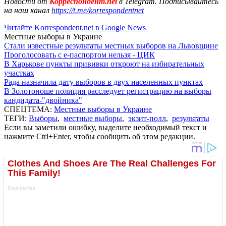
Новости от
Корреспондент.net
в Telegram. Подписывайтесь
на наш канал
https://t.me/korrespondentnet
Читайте Korrespondent.net в Google News
Местные выборы в Украине
Стали известные результаты местных выборов на Львовщине
Проголосовать с е-паспортом нельзя - ЦИК
В Харькове пункты прививки откроют на избирательных
участках
Рада назначила дату выборов в двух населенных пунктах
В Золотоноше полиция расследует регистрацию на выборы
кандидата-"двойника"
СПЕЦТЕМА:
Местные выборы в Украине
ТЕГИ:
Выборы
,
местные выборы
,
экзит-полл
,
результаты
Если вы заметили ошибку, выделите необходимый текст и
нажмите Ctrl+Enter, чтобы сообщить об этом редакции.