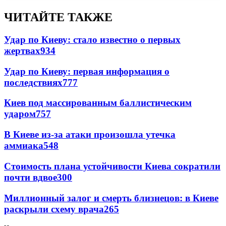
ЧИТАЙТЕ ТАКЖЕ
Удар по Киеву: стало известно о первых
жертвах
934
Удар по Киеву: первая информация о
последствиях
777
Киев под массированным баллистическим
ударом
757
В Киеве из-за атаки произошла утечка
аммиака
548
Стоимость плана устойчивости Киева сократили
почти вдвое
300
Миллионный залог и смерть близнецов: в Киеве
раскрыли схему врача
265