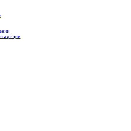
рении
ии аэрации