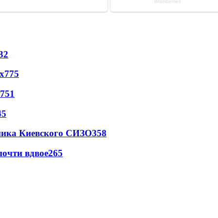
32
х
775
751
45
овника Киевского СИЗО
358
почти вдвое
265