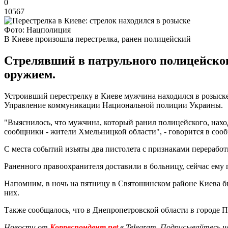
0
10567
Фото: Нацполиция
В Киеве произошла перестрелка, ранен полицейский
Стрелявший в патрульного полицейског
оружием.
Устроивший перестрелку в Киеве мужчина находился в розыск
Управление коммуникации Национальной полиции Украины.
"Выяснилось, что мужчина, который ранил полицейского, наход
сообщники - жители Хмельницкой области", - говорится в со
С места событий изъяты два пистолета с признаками переработк
Раненного правоохранителя доставили в больницу, сейчас ему 
Напомним, в ночь на пятницу в Святошинском районе Киева б
них.
Также сообщалось, что в Днепропетровской области в городе
Новости от
Корреспондент.net
в Telegram. Подписывайтесь н