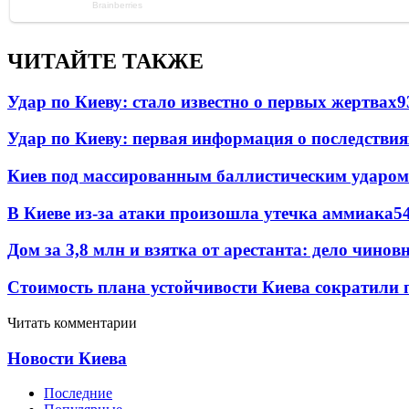
ЧИТАЙТЕ ТАКЖЕ
Удар по Киеву: стало известно о первых жертвах
9
Удар по Киеву: первая информация о последствия
Киев под массированным баллистическим ударом
В Киеве из-за атаки произошла утечка аммиака
5
Дом за 3,8 млн и взятка от арестанта: дело чин
Стоимость плана устойчивости Киева сократили 
Читать комментарии
Новости Киева
Последние