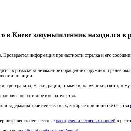
о в Киеве злоумышленник находился в р
е. Проверяется информация причастности стрелка и его сообщн
ится в розыске за незаконное обращение с оружием и ранее был 
общении полиции.
и, три гранаты, маски, рации, отмычки, наручники, скотч, хому
проводят оперативное вмешательство.
ыли задержаны трое неизвестных, которые при попытке бегства
 Першотравенск неизвестные
расстреляли четверых парней
в ресто
а наш канал
https://t.me/korrespondentnet