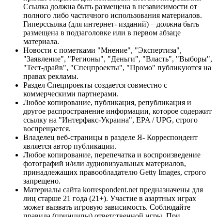
Ссылка должна быть размещена в независимости от
полного либо частичного использования материалов.
Гиперссылка (для интернет- изданий) – должна быть
размещена в подзаголовке или в первом абзаце
материала.
Новости с пометками "Мнение", "Экспертиза",
"Заявление", "Регионы", "Деньги", "Власть", "Выборы",
"Тест-драйв", "Спецпроекты", "Промо" публикуются на
правах рекламы.
Раздел Спецпроекты создается совместно с
коммерческими партнерами.
Любое копирование, публикация, републикация и
другое распространение информации, которое содержит
ссылку на "Интерфакс-Украина", EPA / UPG, строго
воспрещается.
Владелец веб-страницы в разделе Я- Корреспондент
является автор публикации.
Любое копирование, перепечатка и воспроизведение
фотографий и/или аудиовизуальных материалов,
принадлежащих правообладателю Getty Images, строго
запрещено.
Материалы сайта korrespondent.net предназначены для
лиц старше 21 года (21+). Участие в азартных играх
может вызвать игровую зависимость. Соблюдайте
правила (принципы) ответственной игры. При