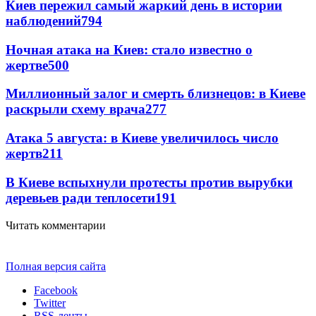
Киев пережил самый жаркий день в истории
наблюдений
794
Ночная атака на Киев: стало известно о
жертве
500
Миллионный залог и смерть близнецов: в Киеве
раскрыли схему врача
277
Атака 5 августа: в Киеве увеличилось число
жертв
211
В Киеве вспыхнули протесты против вырубки
деревьев ради теплосети
191
Читать комментарии
Полная версия сайта
Facebook
Twitter
RSS-ленты