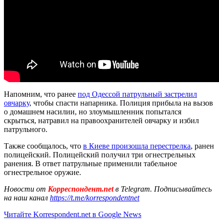
Напомним, что ранее
под Одессой патрульный застрелил
овчарку
, чтобы спасти напарника. Полиция прибыла на вызов
о домашнем насилии, но злоумышленник попытался
скрыться, натравил на правоохранителей овчарку и избил
патрульного.
Также сообщалось, что
в Киеве произошла перестрелка
, ранен
полицейский. Полицейский получил три огнестрельных
ранения. В ответ патрульные применили табельное
огнестрельное оружие.
Новости от
Корреспондент.net
в Telegram. Подписывайтесь
на наш канал
https://t.me/korrespondentnet
Читайте Korrespondent.net в Google News