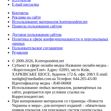
E-mail рассылка
Контакты
Реклама на сайте
Использование материалов korrespondent.net
Правила пользования сайтом
Договор пользования сайтом
Политика в сфере конфиденциальности и персональных
данных
Пользовательское соглашение
Редакция
© 2000-2026, Korrespondent.net
Субъект в сфере онлайн-медиа Название онлайн-медиа -
«КореспонденТ.net» Адрес: 02091, місто Київ,
ХАРКІВСЬКЕ ШОСЕ, будинок 172-Б, офіс 208/1 E-mail:
sunlight@mediadim.com.ua
Телефон: 044-205-43-00
Идентификатор медиа - R40-06068
Использование любых материалов, размещённых на
сайте, разрешается при условии ссылки на
Корреспондент.net.
При копировании материалов со страницы «Новости
Украины и мира», для интернет-изданий – обязательна
прямая открытая для поисковых систем гиперссылка.