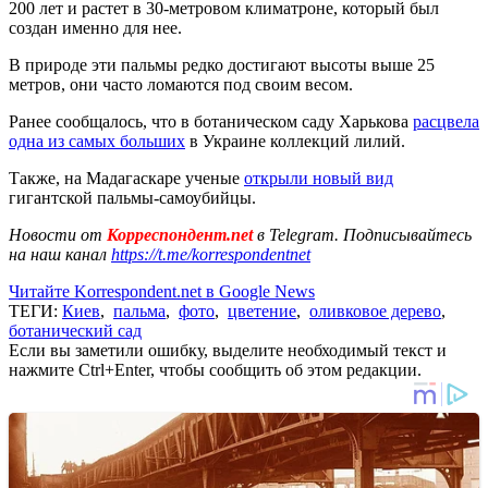
200 лет и растет в 30-метровом климатроне, который был
создан именно для нее.
В природе эти пальмы редко достигают высоты выше 25
метров, они часто ломаются под своим весом.
Ранее сообщалось, что в ботаническом саду Харькова
расцвела
одна из самых больших
в Украине коллекций лилий.
Также, на Мадагаскаре ученые
открыли новый вид
гигантской пальмы-самоубийцы.
Новости от
Корреспондент.net
в Telegram. Подписывайтесь
на наш канал
https://t.me/korrespondentnet
Читайте Korrespondent.net в Google News
ТЕГИ:
Киев
,
пальма
,
фото
,
цветение
,
оливковое дерево
,
ботанический сад
Если вы заметили ошибку, выделите необходимый текст и
нажмите Ctrl+Enter, чтобы сообщить об этом редакции.