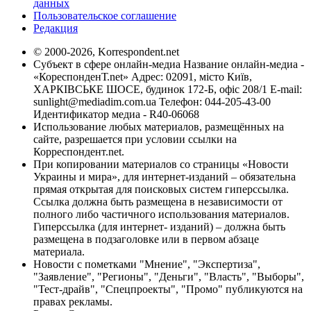
данных
Пользовательское соглашение
Редакция
© 2000-2026, Korrespondent.net
Субъект в сфере онлайн-медиа Название онлайн-медиа -
«КореспонденТ.net» Адрес: 02091, місто Київ,
ХАРКІВСЬКЕ ШОСЕ, будинок 172-Б, офіс 208/1 E-mail:
sunlight@mediadim.com.ua
Телефон: 044-205-43-00
Идентификатор медиа - R40-06068
Использование любых материалов, размещённых на
сайте, разрешается при условии ссылки на
Корреспондент.net.
При копировании материалов со страницы «Новости
Украины и мира», для интернет-изданий – обязательна
прямая открытая для поисковых систем гиперссылка.
Ссылка должна быть размещена в независимости от
полного либо частичного использования материалов.
Гиперссылка (для интернет- изданий) – должна быть
размещена в подзаголовке или в первом абзаце
материала.
Новости с пометками "Мнение", "Экспертиза",
"Заявление", "Регионы", "Деньги", "Власть", "Выборы",
"Тест-драйв", "Спецпроекты", "Промо" публикуются на
правах рекламы.