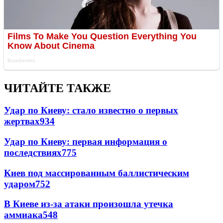
ЧИТАЙТЕ ТАКЖЕ
Удар по Киеву: стало известно о первых
жертвах
934
Удар по Киеву: первая информация о
последствиях
775
Киев под массированным баллистическим
ударом
752
В Киеве из-за атаки произошла утечка
аммиака
548