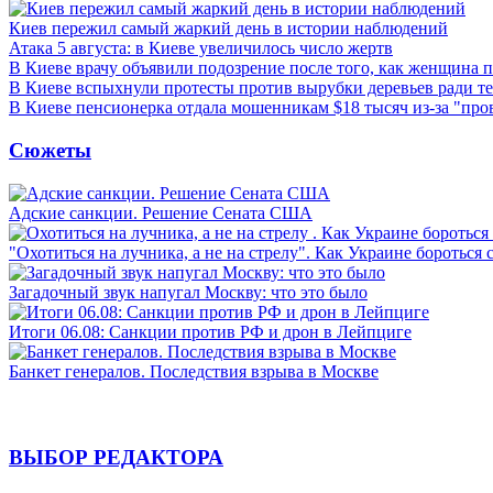
Киев пережил самый жаркий день в истории наблюдений
Атака 5 августа: в Киеве увеличилось число жертв
В Киеве врачу объявили подозрение после того, как женщина п
В Киеве вспыхнули протесты против вырубки деревьев ради т
В Киеве пенсионерка отдала мошенникам $18 тысяч из-за "пр
Сюжеты
Адские санкции. Решение Сената США
"Охотиться на лучника, а не на стрелу". Как Украине бороться 
Загадочный звук напугал Москву: что это было
Итоги 06.08: Санкции против РФ и дрон в Лейпциге
Банкет генералов. Последствия взрыва в Москве
ВЫБОР РЕДАКТОРА