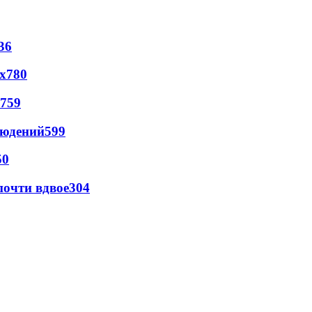
36
х
780
759
людений
599
50
почти вдвое
304