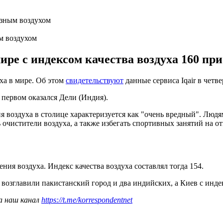
м воздухом
ре с индексом качества воздуха 160 при
ха в мире. Об этом
свидетельствуют
данные сервиса Iqair в четве
 первом оказался Дели (Индия).
ия воздуха в столице характеризуется как "очень вредный". Люд
 очистители воздуха, а также избегать спортивных занятий на о
ния воздуха. Индекс качества воздуха составлял тогда 154.
а возглавили пакистанский город и два индийских, а Киев с индек
а наш канал
https://t.me/korrespondentnet