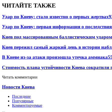
ЧИТАЙТЕ ТАКЖЕ
Удар по Киеву: стало известно о первых жертвах
9
Удар по Киеву: первая информация о последствия
Киев под массированным баллистическим ударом
Киев пережил самый жаркий день в истории наб
В Киеве из-за атаки произошла утечка аммиака
5
Стоимость плана устойчивости Киева сократили 
Читать комментарии
Новости Киева
Последние
Популярные
Комментируемые