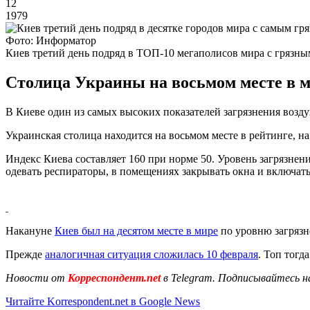
12
1979
Фото: Информатор
Киев третий день подряд в ТОП-10 мегаполисов мира с грязны
Столица Украины на восьмом месте в ми
В Киеве один из самых высоких показателей загрязнения возду
Украинская столица находится на восьмом месте в рейтинге, на
Индекс Киева составляет 160 при норме 50. Уровень загрязнен
одевать респираторы, в помещениях закрывать окна и включать
Накануне
Киев был на десятом месте в мире
по уровню загрязне
Прежде
аналогичная ситуация сложилась 10 февраля
. Топ тогд
Новости от
Корреспондент.net
в Telegram. Подписывайтесь н
Читайте Korrespondent.net в Google News