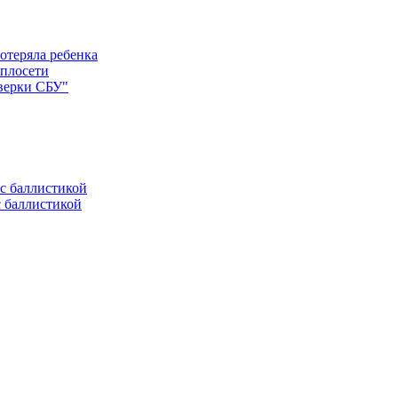
отеряла ребенка
еплосети
оверки СБУ"
с баллистикой