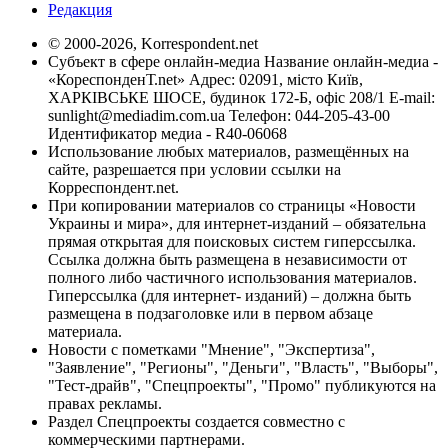
Редакция
© 2000-2026, Korrespondent.net
Субъект в сфере онлайн-медиа Название онлайн-медиа -
«КореспонденТ.net» Адрес: 02091, місто Київ,
ХАРКІВСЬКЕ ШОСЕ, будинок 172-Б, офіс 208/1 E-mail:
sunlight@mediadim.com.ua
Телефон: 044-205-43-00
Идентификатор медиа - R40-06068
Использование любых материалов, размещённых на
сайте, разрешается при условии ссылки на
Корреспондент.net.
При копировании материалов со страницы «Новости
Украины и мира», для интернет-изданий – обязательна
прямая открытая для поисковых систем гиперссылка.
Ссылка должна быть размещена в независимости от
полного либо частичного использования материалов.
Гиперссылка (для интернет- изданий) – должна быть
размещена в подзаголовке или в первом абзаце
материала.
Новости с пометками "Мнение", "Экспертиза",
"Заявление", "Регионы", "Деньги", "Власть", "Выборы",
"Тест-драйв", "Спецпроекты", "Промо" публикуются на
правах рекламы.
Раздел Спецпроекты создается совместно с
коммерческими партнерами.