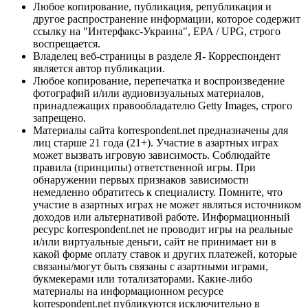
Любое копирование, публикация, републикация и
другое распространение информации, которое содержит
ссылку на "Интерфакс-Украина", EPA / UPG, строго
воспрещается.
Владелец веб-страницы в разделе Я- Корреспондент
является автор публикации.
Любое копирование, перепечатка и воспроизведение
фотографий и/или аудиовизуальных материалов,
принадлежащих правообладателю Getty Images, строго
запрещено.
Материалы сайта korrespondent.net предназначены для
лиц старше 21 года (21+). Участие в азартных играх
может вызвать игровую зависимость. Соблюдайте
правила (принципы) ответственной игры. При
обнаружении первых признаков зависимости
немедленно обратитесь к специалисту. Помните, что
участие в азартных играх не может являться источником
доходов или альтернативой работе. Информационный
ресурс korrespondent.net не проводит игры на реальные
и/или виртуальные деньги, сайт не принимает ни в
какой форме оплату ставок и других платежей, которые
связаны/могут быть связаны с азартными играми,
букмекерами или тотализаторами. Какие-либо
материалы на информационном ресурсе
korrespondent.net публикуются исключительно в