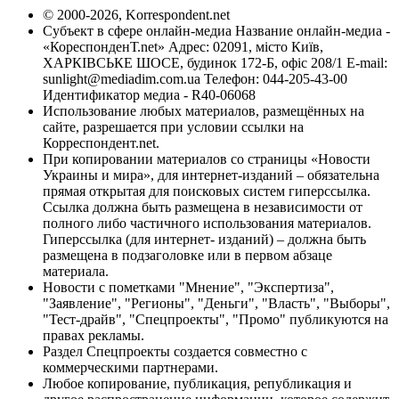
© 2000-2026, Korrespondent.net
Субъект в сфере онлайн-медиа Название онлайн-медиа -
«КореспонденТ.net» Адрес: 02091, місто Київ,
ХАРКІВСЬКЕ ШОСЕ, будинок 172-Б, офіс 208/1 E-mail:
sunlight@mediadim.com.ua
Телефон: 044-205-43-00
Идентификатор медиа - R40-06068
Использование любых материалов, размещённых на
сайте, разрешается при условии ссылки на
Корреспондент.net.
При копировании материалов со страницы «Новости
Украины и мира», для интернет-изданий – обязательна
прямая открытая для поисковых систем гиперссылка.
Ссылка должна быть размещена в независимости от
полного либо частичного использования материалов.
Гиперссылка (для интернет- изданий) – должна быть
размещена в подзаголовке или в первом абзаце
материала.
Новости с пометками "Мнение", "Экспертиза",
"Заявление", "Регионы", "Деньги", "Власть", "Выборы",
"Тест-драйв", "Спецпроекты", "Промо" публикуются на
правах рекламы.
Раздел Спецпроекты создается совместно с
коммерческими партнерами.
Любое копирование, публикация, републикация и