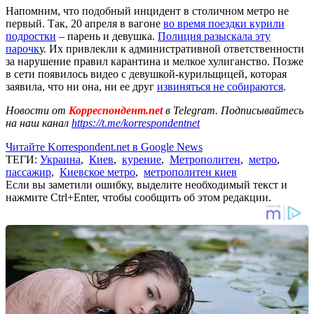
Напомним, что подобный инцидент в столичном метро не
первый. Так, 20 апреля в вагоне
во время поездки курили
подростки
– парень и девушка.
Полиция разыскала эту
парочк
у. Их привлекли к административной ответственности
за нарушение правил карантина и мелкое хулиганство. Позже
в сети появилось видео с девушкой-курильщицей, которая
заявила, что ни она, ни ее друг
извиняться не собираются
.
Новости от
Корреспондент.net
в Telegram. Подписывайтесь
на наш канал
https://t.me/korrespondentnet
Читайте Korrespondent.net в Google News
ТЕГИ:
Украина
,
Киев
,
курение
,
Метрополитен
,
метро
,
пассажир
,
Киевское метро
,
метрополитен киев
Если вы заметили ошибку, выделите необходимый текст и
нажмите Ctrl+Enter, чтобы сообщить об этом редакции.