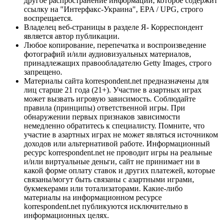
другое распространение информации, которое содержит
ссылку на "Интерфакс-Украина", EPA / UPG, строго
воспрещается.
Владелец веб-страницы в разделе Я- Корреспондент
является автор публикации.
Любое копирование, перепечатка и воспроизведение
фотографий и/или аудиовизуальных материалов,
принадлежащих правообладателю Getty Images, строго
запрещено.
Материалы сайта korrespondent.net предназначены для
лиц старше 21 года (21+). Участие в азартных играх
может вызвать игровую зависимость. Соблюдайте
правила (принципы) ответственной игры. При
обнаружении первых признаков зависимости
немедленно обратитесь к специалисту. Помните, что
участие в азартных играх не может являться источником
доходов или альтернативой работе. Информационный
ресурс korrespondent.net не проводит игры на реальные
и/или виртуальные деньги, сайт не принимает ни в
какой форме оплату ставок и других платежей, которые
связаны/могут быть связаны с азартными играми,
букмекерами или тотализаторами. Какие-либо
материалы на информационном ресурсе
korrespondent.net публикуются исключительно в
информационных целях.