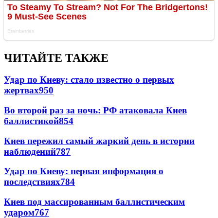
ЧИТАЙТЕ ТАКЖЕ
Удар по Киеву: стало известно о первых
жертвах
950
Во второй раз за ночь: РФ атаковала Киев
баллистикой
854
Киев пережил самый жаркий день в истории
наблюдений
787
Удар по Киеву: первая информация о
последствиях
784
Киев под массированным баллистическим
ударом
767