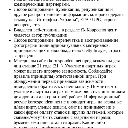
коммерческими партнерами.
Любое копирование, публикация, републикация и
другое распространение информации, которое содержит
ссылку на "Интерфакс-Украина", EPA / UPG, строго
воспрещается.
Владелец веб-страницы в разделе Я- Корреспондент
является автор публикации.
Любое копирование, перепечатка и воспроизведение
фотографий и/или аудиовизуальных материалов,
принадлежащих правообладателю Getty Images, строго
запрещено.
Материалы сайта korrespondent.net предназначены для
лиц старше 21 года (21+). Участие в азартных играх
может вызвать игровую зависимость. Соблюдайте
правила (принципы) ответственной игры. При
обнаружении первых признаков зависимости
немедленно обратитесь к специалисту. Помните, что
участие в азартных играх не может являться источником
доходов или альтернативой работе. Информационный
ресурс korrespondent.net не проводит игры на реальные
и/или виртуальные деньги, сайт не принимает ни в
какой форме оплату ставок и других платежей, которые
связаны/могут быть связаны с азартными играми,
букмекерами или тотализаторами. Какие-либо
материалы на информационном ресурсе