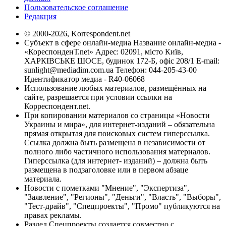
Пользовательское соглашение
Редакция
© 2000-2026, Korrespondent.net
Субъект в сфере онлайн-медиа Название онлайн-медиа -
«КореспонденТ.net» Адрес: 02091, місто Київ,
ХАРКІВСЬКЕ ШОСЕ, будинок 172-Б, офіс 208/1 E-mail:
sunlight@mediadim.com.ua
Телефон: 044-205-43-00
Идентификатор медиа - R40-06068
Использование любых материалов, размещённых на
сайте, разрешается при условии ссылки на
Корреспондент.net.
При копировании материалов со страницы «Новости
Украины и мира», для интернет-изданий – обязательна
прямая открытая для поисковых систем гиперссылка.
Ссылка должна быть размещена в независимости от
полного либо частичного использования материалов.
Гиперссылка (для интернет- изданий) – должна быть
размещена в подзаголовке или в первом абзаце
материала.
Новости с пометками "Мнение", "Экспертиза",
"Заявление", "Регионы", "Деньги", "Власть", "Выборы",
"Тест-драйв", "Спецпроекты", "Промо" публикуются на
правах рекламы.
Раздел Спецпроекты создается совместно с