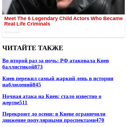
ЧИТАЙТЕ ТАКЖЕ
Во второй раз за ночь: РФ атаковала Киев
баллистикой
873
Киев пережил самый жаркий день в истории
наблюдений
845
Ночная атака на Киев: стало известно о
жертве
511
Перекроют до осени: в Киеве ограничили
движение популярными проспектами
470