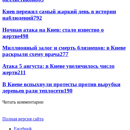
Киев пережил самый жаркий день в истории
наблюдений
792
Ночная атака на Киев: стало известно о
жертве
498
Миллионный залог и смерть близнецов: в Киеве
раскрыли схему врача
277
Атака 5 августа: в Киеве увеличилось число
жертв
211
В Киеве вспыхнули протесты против вырубки
деревьев ради теплосети
190
Читать комментарии
Полная версия сайта
Facebook