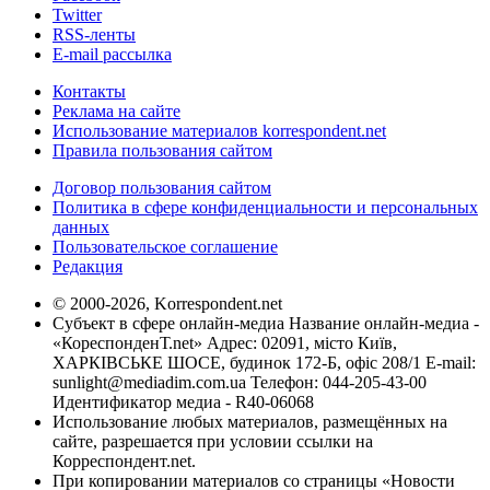
Twitter
RSS-ленты
E-mail рассылка
Контакты
Реклама на сайте
Использование материалов korrespondent.net
Правила пользования сайтом
Договор пользования сайтом
Политика в сфере конфиденциальности и персональных
данных
Пользовательское соглашение
Редакция
© 2000-2026, Korrespondent.net
Субъект в сфере онлайн-медиа Название онлайн-медиа -
«КореспонденТ.net» Адрес: 02091, місто Київ,
ХАРКІВСЬКЕ ШОСЕ, будинок 172-Б, офіс 208/1 E-mail:
sunlight@mediadim.com.ua
Телефон: 044-205-43-00
Идентификатор медиа - R40-06068
Использование любых материалов, размещённых на
сайте, разрешается при условии ссылки на
Корреспондент.net.
При копировании материалов со страницы «Новости