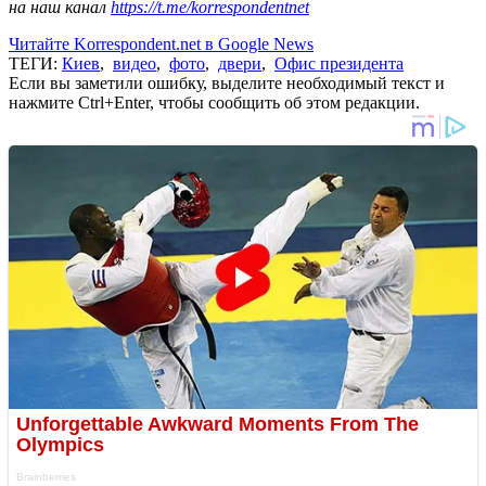
на наш канал
https://t.me/korrespondentnet
Читайте Korrespondent.net в Google News
ТЕГИ:
Киев
,
видео
,
фото
,
двери
,
Офис президента
Если вы заметили ошибку, выделите необходимый текст и
нажмите Ctrl+Enter, чтобы сообщить об этом редакции.