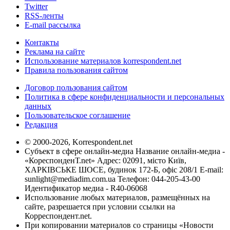
Twitter
RSS-ленты
E-mail рассылка
Контакты
Реклама на сайте
Использование материалов korrespondent.net
Правила пользования сайтом
Договор пользования сайтом
Политика в сфере конфиденциальности и персональных
данных
Пользовательское соглашение
Редакция
© 2000-2026, Korrespondent.net
Субъект в сфере онлайн-медиа Название онлайн-медиа -
«КореспонденТ.net» Адрес: 02091, місто Київ,
ХАРКІВСЬКЕ ШОСЕ, будинок 172-Б, офіс 208/1 E-mail:
sunlight@mediadim.com.ua
Телефон: 044-205-43-00
Идентификатор медиа - R40-06068
Использование любых материалов, размещённых на
сайте, разрешается при условии ссылки на
Корреспондент.net.
При копировании материалов со страницы «Новости