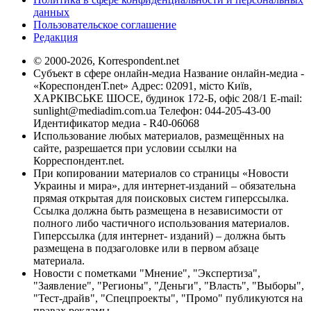
данных
Пользовательское соглашение
Редакция
© 2000-2026, Korrespondent.net
Субъект в сфере онлайн-медиа Название онлайн-медиа -
«КореспонденТ.net» Адрес: 02091, місто Київ,
ХАРКІВСЬКЕ ШОСЕ, будинок 172-Б, офіс 208/1 E-mail:
sunlight@mediadim.com.ua
Телефон: 044-205-43-00
Идентификатор медиа - R40-06068
Использование любых материалов, размещённых на
сайте, разрешается при условии ссылки на
Корреспондент.net.
При копировании материалов со страницы «Новости
Украины и мира», для интернет-изданий – обязательна
прямая открытая для поисковых систем гиперссылка.
Ссылка должна быть размещена в независимости от
полного либо частичного использования материалов.
Гиперссылка (для интернет- изданий) – должна быть
размещена в подзаголовке или в первом абзаце
материала.
Новости с пометками "Мнение", "Экспертиза",
"Заявление", "Регионы", "Деньги", "Власть", "Выборы",
"Тест-драйв", "Спецпроекты", "Промо" публикуются на
правах рекламы.