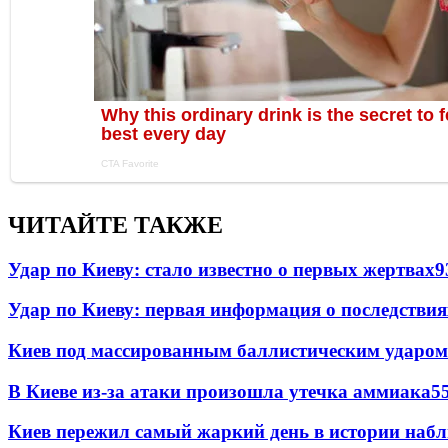
ЧИТАЙТЕ ТАКЖЕ
Удар по Киеву: стало известно о первых жертвах
9
Удар по Киеву: первая информация о последствия
Киев под массированным баллистическим ударом
В Киеве из-за атаки произошла утечка аммиака
5
Киев пережил самый жаркий день в истории наб