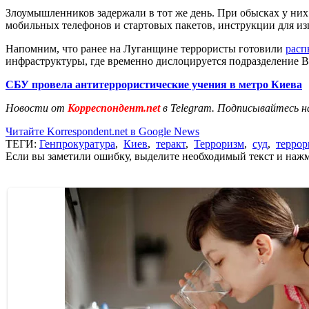
Злоумышленников задержали в тот же день. При обысках у них 
мобильных телефонов и стартовых пакетов, инструкции для из
Напомним, что ранее на Луганщине террористы готовили
расп
инфраструктуры, где временно дислоцируется подразделение 
СБУ провела антитеррористические учения в метро Киева
Новости от
Корреспондент.net
в Telegram. Подписывайтесь н
Читайте Korrespondent.net в Google News
ТЕГИ:
Генпрокуратура
,
Киев
,
теракт
,
Терроризм
,
суд
,
террор
Если вы заметили ошибку, выделите необходимый текст и нажми