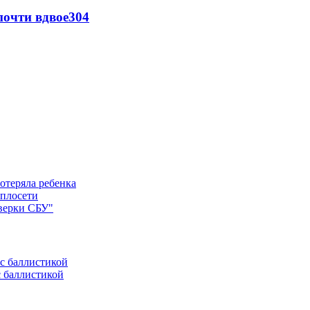
почти вдвое
304
отеряла ребенка
еплосети
оверки СБУ"
с баллистикой