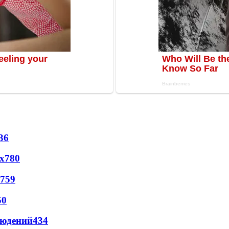
36
х
780
759
50
людений
434