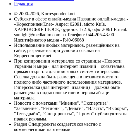
Редакция
© 2000-2026, Korrespondent.net
Субъект в сфере онлайн-медиа Название онлайн-медиа -
«КореспонденТ.net» Адрес: 02091, місто Київ,
ХАРКІВСЬКЕ ШОСЕ, будинок 172-Б, офіс 208/1 E-mail:
sunlight@mediadim.com.ua
Телефон: 044-205-43-00
Идентификатор медиа - R40-06068
Использование любых материалов, размещённых на
сайте, разрешается при условии ссылки на
Корреспондент.net.
При копировании материалов со страницы «Новости
Украины и мира», для интернет-изданий – обязательна
прямая открытая для поисковых систем гиперссылка.
Ссылка должна быть размещена в независимости от
полного либо частичного использования материалов.
Гиперссылка (для интернет- изданий) – должна быть
размещена в подзаголовке или в первом абзаце
материала.
Новости с пометками "Мнение", "Экспертиза",
"Заявление", "Регионы", "Деньги", "Власть", "Выборы",
"Тест-драйв", "Спецпроекты", "Промо" публикуются на
правах рекламы.
Раздел Спецпроекты создается совместно с
коммерческими партнерами.