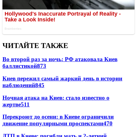
ЧИТАЙТЕ ТАКЖЕ
Во второй раз за ночь: РФ атаковала Киев
баллистикой
873
Киев пережил самый жаркий день в истории
наблюдений
845
Ночная атака на Киев: стало известно о
жертве
511
Перекроют до осени: в Киеве ограничили
движение популярными проспектами
470
ДТП в Киеве: погибли мать и 2-летний