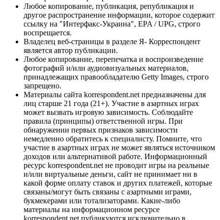
Любое копирование, публикация, републикация и
другое распространение информации, которое содержит
ссылку на "Интерфакс-Украина", EPA / UPG, строго
воспрещается.
Владелец веб-страницы в разделе Я- Корреспондент
является автор публикации.
Любое копирование, перепечатка и воспроизведение
фотографий и/или аудиовизуальных материалов,
принадлежащих правообладателю Getty Images, строго
запрещено.
Материалы сайта korrespondent.net предназначены для
лиц старше 21 года (21+). Участие в азартных играх
может вызвать игровую зависимость. Соблюдайте
правила (принципы) ответственной игры. При
обнаружении первых признаков зависимости
немедленно обратитесь к специалисту. Помните, что
участие в азартных играх не может являться источником
доходов или альтернативой работе. Информационный
ресурс korrespondent.net не проводит игры на реальные
и/или виртуальные деньги, сайт не принимает ни в
какой форме оплату ставок и других платежей, которые
связаны/могут быть связаны с азартными играми,
букмекерами или тотализаторами. Какие-либо
материалы на информационном ресурсе
korrespondent.net публикуются исключительно в