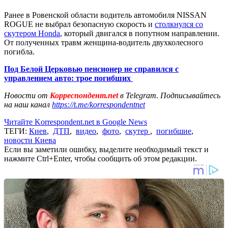
Ранее в Ровенской области водитель автомобиля NISSAN
ROGUE не выбрал безопасную скорость и
столкнулся со
скутером Honda
, который двигался в попутном направлении.
От полученных травм женщина-водитель двухколесного
погибла.
Под Белой Церковью пенсионер не справился с
управлением авто: трое погибших
Новости от
Корреспондент.net
в Telegram. Подписывайтесь
на наш канал
https://t.me/korrespondentnet
Читайте Korrespondent.net в Google News
ТЕГИ:
Киев
,
ДТП
,
видео
,
фото
,
скутер
,
погибшие
,
новости Киева
Если вы заметили ошибку, выделите необходимый текст и
нажмите Ctrl+Enter, чтобы сообщить об этом редакции.