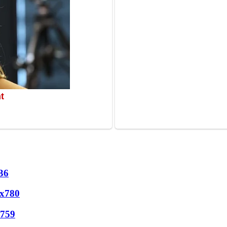
36
х
780
759