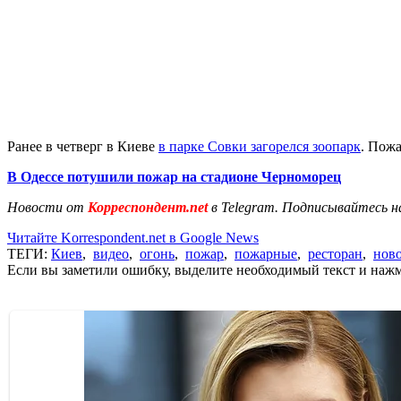
Ранее в четверг в Киеве
в парке Совки загорелся зоопарк
. Пожа
В Одессе потушили пожар на стадионе Черноморец
Новости от
Корреспондент.net
в Telegram. Подписывайтесь н
Читайте Korrespondent.net в Google News
ТЕГИ:
Киев
,
видео
,
огонь
,
пожар
,
пожарные
,
ресторан
,
нов
Если вы заметили ошибку, выделите необходимый текст и нажми