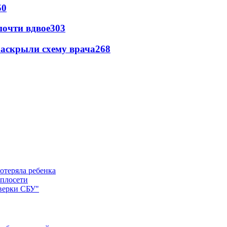
50
почти вдвое
303
раскрыли схему врача
268
отеряла ребенка
еплосети
оверки СБУ"