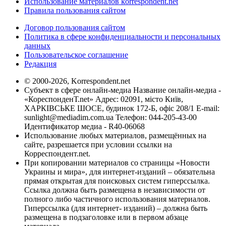
Использование материалов korrespondent.net
Правила пользования сайтом
Договор пользования сайтом
Политика в сфере конфиденциальности и персональных
данных
Пользовательское соглашение
Редакция
© 2000-2026, Korrespondent.net
Субъект в сфере онлайн-медиа Название онлайн-медиа -
«КореспонденТ.net» Адрес: 02091, місто Київ,
ХАРКІВСЬКЕ ШОСЕ, будинок 172-Б, офіс 208/1 E-mail:
sunlight@mediadim.com.ua
Телефон: 044-205-43-00
Идентификатор медиа - R40-06068
Использование любых материалов, размещённых на
сайте, разрешается при условии ссылки на
Корреспондент.net.
При копировании материалов со страницы «Новости
Украины и мира», для интернет-изданий – обязательна
прямая открытая для поисковых систем гиперссылка.
Ссылка должна быть размещена в независимости от
полного либо частичного использования материалов.
Гиперссылка (для интернет- изданий) – должна быть
размещена в подзаголовке или в первом абзаце