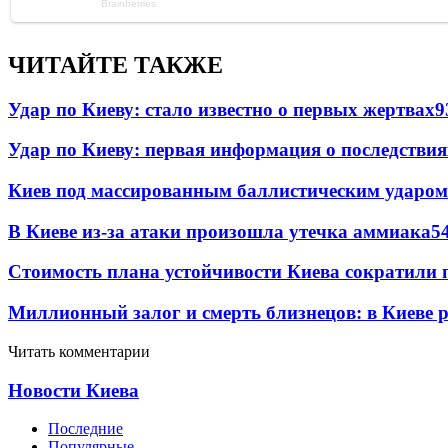
ЧИТАЙТЕ ТАКЖЕ
Удар по Киеву: стало известно о первых жертвах
9
Удар по Киеву: первая информация о последствия
Киев под массированным баллистическим ударом
В Киеве из-за атаки произошла утечка аммиака
5
Стоимость плана устойчивости Киева сократили 
Миллионный залог и смерть близнецов: в Киеве 
Читать комментарии
Новости Киева
Последние
Популярные