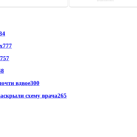
34
х
777
757
48
почти вдвое
300
раскрыли схему врача
265