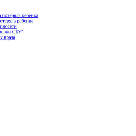
отеряла ребенка
еплосети
оверки СБУ"
у врача