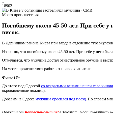
1
18902
Место происшествия
Погибшему около 45-50 лет. При себе у
висок.
В Дарницком районе Киева при входе в отделение туберкулез
Известно, что погибшему около 45-50 лет. При себе у него был
Отмечается, что мужчина достал огнестрельное оружие и выстр
На месте происшествия работают правоохранители.
Фото 18+
До этого под Одессой
со вскрытыми венами нашли тело чинов
окровавленные ножницы.
Добавим, в Одессе
мужчина бросился под поезд
. По словам ма
Новости от
Корреспондент.net
в Telegram. Подписывайтесь н