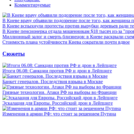
Комментируемые
В Киеве врачу объявили подозрение после того, как женщина п
В Киеве вспыхнули протесты против вырубки деревьев ради т
В Киеве пенсионерка отдала мошенникам $18 тысяч из-за "пр
Миллионный залог и смерть близнецов: в Киеве раскрыли схем
Стоимость плана устойчивости Киева сократили почти вдвое
Сюжеты
Итоги 06.08: Санкции против РФ и дрон в Лейпциге
Банкет генералов. Последствия взрыва в Москве
Грязные технологии. Атаки РФ на выборы во Франции
Эскалация для Европы. Российский дрон в Лейпциге
Изменения в армии РФ: что стоит за решением Путина