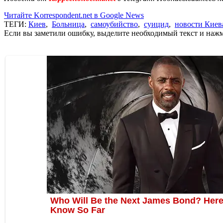
Читайте Korrespondent.net в Google News
ТЕГИ:
Киев
,
Больница
,
самоубийство
,
суицид
,
новости Киев
Если вы заметили ошибку, выделите необходимый текст и нажми