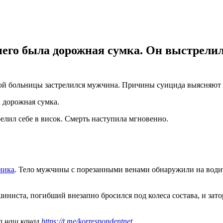
 него была дорожная сумка. Он выстрелил
ной больницы застрелился мужчина. Причины суицида выясняют 
а дорожная сумка.
елил себе в висок. Смерть наступила мгновенно.
ника
. Тело мужчины с порезанными венами обнаружили на водит
шиниста, погибший внезапно бросился под колеса состава, и зато
а наш канал
https://t.me/korrespondentnet