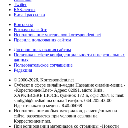
Twitter
RSS-ленты
E-mail рассылка
Контакты
Реклама на сайте
Использование материалов korrespondent.net
Правила пользования сайтом
Договор пользования сайтом
Политика в сфере конфиденциальности и персональных
данных
Пользовательское соглашение
Редакция
© 2000-2026, Korrespondent.net
Субъект в сфере онлайн-медиа Название онлайн-медиа -
«КореспонденТ.net» Адрес: 02091, місто Київ,
ХАРКІВСЬКЕ ШОСЕ, будинок 172-Б, офіс 208/1 E-mail:
sunlight@mediadim.com.ua
Телефон: 044-205-43-00
Идентификатор медиа - R40-06068
Использование любых материалов, размещённых на
сайте, разрешается при условии ссылки на
Корреспондент.net.
При копировании материалов со страницы «Новости