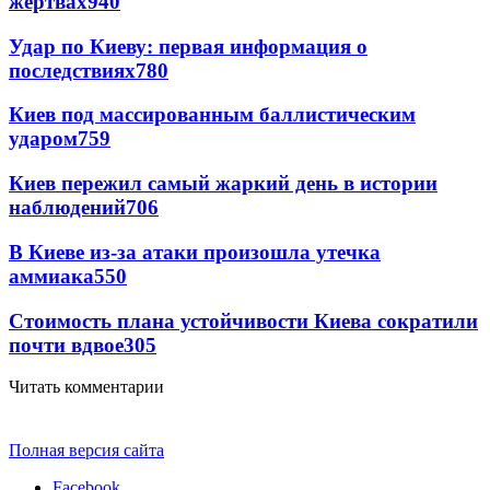
жертвах
940
Удар по Киеву: первая информация о
последствиях
780
Киев под массированным баллистическим
ударом
759
Киев пережил самый жаркий день в истории
наблюдений
706
В Киеве из-за атаки произошла утечка
аммиака
550
Стоимость плана устойчивости Киева сократили
почти вдвое
305
Читать комментарии
Полная версия сайта
Facebook