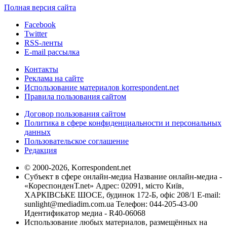
Полная версия сайта
Facebook
Twitter
RSS-ленты
E-mail рассылка
Контакты
Реклама на сайте
Использование материалов korrespondent.net
Правила пользования сайтом
Договор пользования сайтом
Политика в сфере конфиденциальности и персональных
данных
Пользовательское соглашение
Редакция
© 2000-2026, Korrespondent.net
Субъект в сфере онлайн-медиа Название онлайн-медиа -
«КореспонденТ.net» Адрес: 02091, місто Київ,
ХАРКІВСЬКЕ ШОСЕ, будинок 172-Б, офіс 208/1 E-mail:
sunlight@mediadim.com.ua
Телефон: 044-205-43-00
Идентификатор медиа - R40-06068
Использование любых материалов, размещённых на