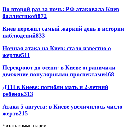
Во второй раз за ночь: РФ атаковала Киев
баллистикой
872
Киев пережил самый жаркий день в истории
наблюдений
833
Ночная атака на Киев: стало известно о
жертве
511
Перекроют до осени: в Киеве ограничили
движение популярными проспектами
468
ДТП в Киеве: погибли мать и 2-летний
ребенок
313
Атака 5 августа: в Киеве увеличилось число
жертв
215
Читать комментарии