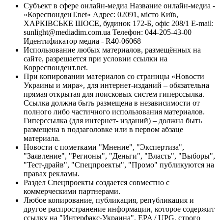
Субъект в сфере онлайн-медиа Название онлайн-медиа -
«КореспонденТ.net» Адрес: 02091, місто Київ,
ХАРКІВСЬКЕ ШОСЕ, будинок 172-Б, офіс 208/1 E-mail:
sunlight@mediadim.com.ua
Телефон: 044-205-43-00
Идентификатор медиа - R40-06068
Использование любых материалов, размещённых на
сайте, разрешается при условии ссылки на
Корреспондент.net.
При копировании материалов со страницы «Новости
Украины и мира», для интернет-изданий – обязательна
прямая открытая для поисковых систем гиперссылка.
Ссылка должна быть размещена в независимости от
полного либо частичного использования материалов.
Гиперссылка (для интернет- изданий) – должна быть
размещена в подзаголовке или в первом абзаце
материала.
Новости с пометками "Мнение", "Экспертиза",
"Заявление", "Регионы", "Деньги", "Власть", "Выборы",
"Тест-драйв", "Спецпроекты", "Промо" публикуются на
правах рекламы.
Раздел Спецпроекты создается совместно с
коммерческими партнерами.
Любое копирование, публикация, републикация и
другое распространение информации, которое содержит
ссылку на "Интерфакс-Украина", EPA / UPG, строго