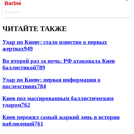
ЧИТАЙТЕ ТАКЖЕ
Удар по Киеву: стало известно о первых
жертвах
949
Во второй раз за ночь: РФ атаковала Киев
баллистикой
789
Удар по Киеву: первая информация о
последствиях
784
Киев под массированным баллистическим
ударом
762
Киев пережил самый жаркий день в истории
наблюдений
761