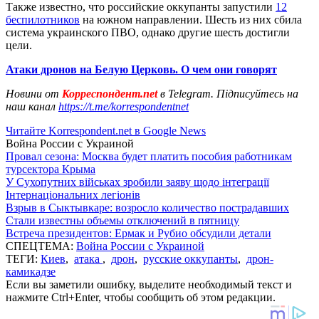
Также известно, что российские оккупанты запустили
12
беспилотников
на южном направлении. Шесть из них сбила
система украинского ПВО, однако другие шесть достигли
цели.
Атаки дронов на Белую Церковь. О чем они говорят
Новини от
Корреспондент.net
в Telegram. Підписуйтесь на
наш канал
https://t.me/korrespondentnet
Читайте Korrespondent.net в Google News
Война России с Украиной
Провал сезона: Москва будет платить пособия работникам
турсектора Крыма
У Сухопутних військах зробили заяву щодо інтеграції
Інтернаціональних легіонів
Взрыв в Сыктывкаре: возросло количество пострадавших
Стали известны объемы отключений в пятницу
Встреча президентов: Ермак и Рубио обсудили детали
СПЕЦТЕМА:
Война России с Украиной
ТЕГИ:
Киев
,
атака
,
дрон
,
русские оккупанты
,
дрон-
камикадзе
Если вы заметили ошибку, выделите необходимый текст и
нажмите Ctrl+Enter, чтобы сообщить об этом редакции.