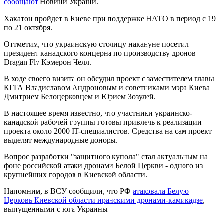
сообщают
Новини України.
Хакатон пройдет в Киеве при поддержке НАТО в период с 19
по 21 октября.
Оттметим, что украинскую столицу накануне посетил
президент канадского концерна по производству дронов
Dragan Fly Кэмерон Челл.
В ходе своего визита он обсудил проект с заместителем главы
КГГА Владиславом Андроновым и советниками мэра Киева
Дмитрием Белоцерковцем и Юрием Зозулей.
В настоящее время известно, что участники украинско-
канадской рабочей группы готовы привлечь к реализации
проекта около 2000 IT-специалистов. Средства на сам проект
выделят международные доноры.
Вопрос разработки "защитного купола" стал актуальным на
фоне российской атаки дронами Белой Церкви - одного из
крупнейших городов в Киевской области.
Напомним, в ВСУ сообщили, что РФ
атаковала Белую
Церковь Киевской области иранскими дронами-камикадзе
,
выпущенными с юга Украины