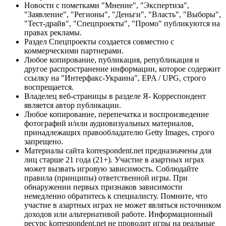
Новости с пометками "Мнение", "Экспертиза",
"Заявление", "Регионы", "Деньги", "Власть", "Выборы",
"Тест-драйв", "Спецпроекты", "Промо" публикуются на
правах рекламы.
Раздел Спецпроекты создается совместно с
коммерческими партнерами.
Любое копирование, публикация, републикация и
другое распространение информации, которое содержит
ссылку на "Интерфакс-Украина", EPA / UPG, строго
воспрещается.
Владелец веб-страницы в разделе Я- Корреспондент
является автор публикации.
Любое копирование, перепечатка и воспроизведение
фотографий и/или аудиовизуальных материалов,
принадлежащих правообладателю Getty Images, строго
запрещено.
Материалы сайта korrespondent.net предназначены для
лиц старше 21 года (21+). Участие в азартных играх
может вызвать игровую зависимость. Соблюдайте
правила (принципы) ответственной игры. При
обнаружении первых признаков зависимости
немедленно обратитесь к специалисту. Помните, что
участие в азартных играх не может являться источником
доходов или альтернативой работе. Информационный
ресурс korrespondent.net не проводит игры на реальные