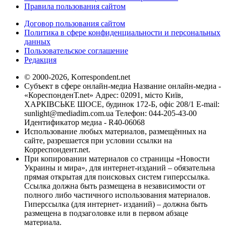
Правила пользования сайтом
Договор пользования сайтом
Политика в сфере конфиденциальности и персональных
данных
Пользовательское соглашение
Редакция
© 2000-2026, Korrespondent.net
Субъект в сфере онлайн-медиа Название онлайн-медиа -
«КореспонденТ.net» Адрес: 02091, місто Київ,
ХАРКІВСЬКЕ ШОСЕ, будинок 172-Б, офіс 208/1 E-mail:
sunlight@mediadim.com.ua
Телефон: 044-205-43-00
Идентификатор медиа - R40-06068
Использование любых материалов, размещённых на
сайте, разрешается при условии ссылки на
Корреспондент.net.
При копировании материалов со страницы «Новости
Украины и мира», для интернет-изданий – обязательна
прямая открытая для поисковых систем гиперссылка.
Ссылка должна быть размещена в независимости от
полного либо частичного использования материалов.
Гиперссылка (для интернет- изданий) – должна быть
размещена в подзаголовке или в первом абзаце
материала.