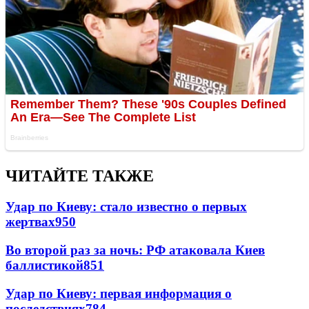
ЧИТАЙТЕ ТАКЖЕ
Удар по Киеву: стало известно о первых
жертвах
950
Во второй раз за ночь: РФ атаковала Киев
баллистикой
851
Удар по Киеву: первая информация о
последствиях
784