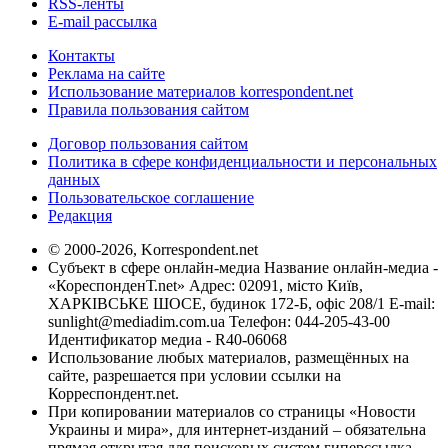
RSS-ленты
E-mail рассылка
Контакты
Реклама на сайте
Использование материалов korrespondent.net
Правила пользования сайтом
Договор пользования сайтом
Политика в сфере конфиденциальности и персональных
данных
Пользовательское соглашение
Редакция
© 2000-2026, Korrespondent.net
Субъект в сфере онлайн-медиа Название онлайн-медиа -
«КореспонденТ.net» Адрес: 02091, місто Київ,
ХАРКІВСЬКЕ ШОСЕ, будинок 172-Б, офіс 208/1 E-mail:
sunlight@mediadim.com.ua
Телефон: 044-205-43-00
Идентификатор медиа - R40-06068
Использование любых материалов, размещённых на
сайте, разрешается при условии ссылки на
Корреспондент.net.
При копировании материалов со страницы «Новости
Украины и мира», для интернет-изданий – обязательна
прямая открытая для поисковых систем гиперссылка.