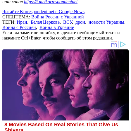
наш канал
https://t.me/korrespondentnet
Читайте Korrespondent.net в Google News
СПЕЦТЕМА:
Война России с Украиной
ТЕГИ:
Иран
,
Белая Церковь
,
ВСУ
,
дрон
,
новости Украины
,
Война с Россией
,
Война в Украине
Если вы заметили ошибку, выделите необходимый текст и
нажмите Ctrl+Enter, чтобы сообщить об этом редакции.