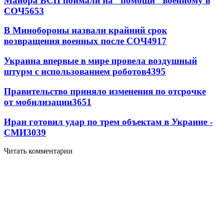
Майора ВСП поймали на "помощи" военному в
СОЧ
5653
В Минобороны назвали крайний срок
возвращения военных после СОЧ
4917
Украина впервые в мире провела воздушный
штурм с использованием роботов
4395
Правительство приняло изменения по отсрочке
от мобилизации
3651
Иран готовил удар по трем объектам в Украине -
СМИ
3039
Читать комментарии