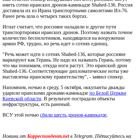
иметь сотни иранских дронов-камикадзе Shahed-136. Россия
доставила их из Ирана транспортными самолетами Ил-76.
Ранее речь шла о четырех таких бортах.
Игнат считает, что россияне наладили и другие пути
транспортировки иранских дронов. Поэтому назвать точное
количество беспилотников, находящихся на вооружении
армии РФ, трудно, но речь идет о сотнях единиц.
"Речь может идти о сотнях Shahed-136, которые россияне
маркируют как Герань. Не надо их называть Герань, потому
что мы понимаем, откуда ноги растут. Это иранский дрон
Shahed-136. Соответствующие дипломатические ноты уже
выставлены иранскому правительству", - заявил спикер.
Напомним, ночью в среду, 5 октября, оккупанты дважды
ударили иранскими дронами-камикадзе
по Белой Церкви
Киевской области
. В результате пострадали объекты
инфраструктуры, есть раненый.
ВСУ этой ночью
сбили шесть дронов-камикадзе
.
Новини от
Корреспондент.net
в Telegram. Підписуйтесь на