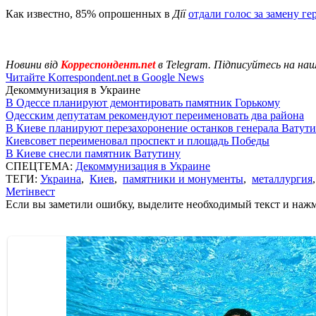
Как известно, 85% опрошенных в
Дії
отдали голос за замену г
Новини від
Корреспондент.net
в Telegram. Підписуйтесь на на
Читайте Korrespondent.net в Google News
Декоммунизация в Украине
В Одессе планируют демонтировать памятник Горькому
Одесским депутатам рекомендуют переименовать два района
В Киеве планируют перезахоронение останков генерала Ватут
Киевсовет переименовал проспект и площадь Победы
В Киеве снесли памятник Ватутину
СПЕЦТЕМА:
Декоммунизация в Украине
ТЕГИ:
Украина
,
Киев
,
памятники и монументы
,
металлургия
Метінвест
Если вы заметили ошибку, выделите необходимый текст и нажми