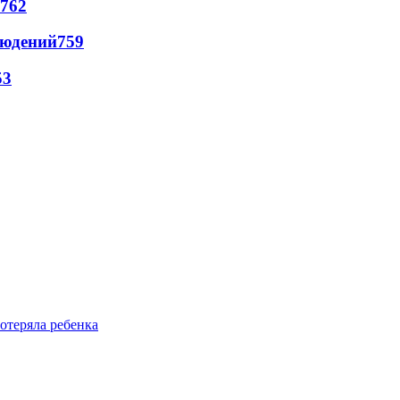
762
людений
759
53
отеряла ребенка