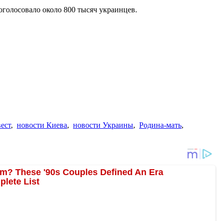
оголосовало около 800 тысяч украинцев.
ест
,
новости Киева
,
новости Украины
,
Родина-мать
,