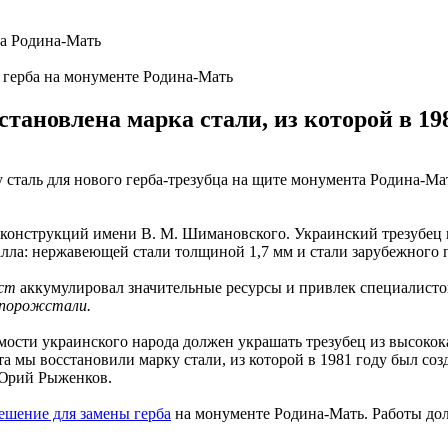
 герба на монументе Родина-Мать
тановлена марка стали, из которой в 198
у сталь для нового герба-трезубца на щите монумента Родина-Ма
х конструкций имени В. М. Шимановского. Украинский трезубец 
алла: нержавеющей стали толщиной 1,7 мм и стали зарубежного 
ст
аккумулировал значительные ресурсы и привлек специалисто
порожстали.
ости украинского народа должен украшать трезубец из высокок
 мы восстановили марку стали, из которой в 1981 году был созд
Юрий Рыженков.
ешение для замены герба
на монументе Родина-Мать. Работы дол