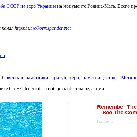
ерба СССР на герб Украины
на монументе Родина-Мать. Всего пр
ш канал
https://t.me/korrespondentnet
ина
,
Советские памятники
,
тризуб
,
герб
,
памятник
,
сталь
,
Метинв
те Ctrl+Enter, чтобы сообщить об этом редакции.