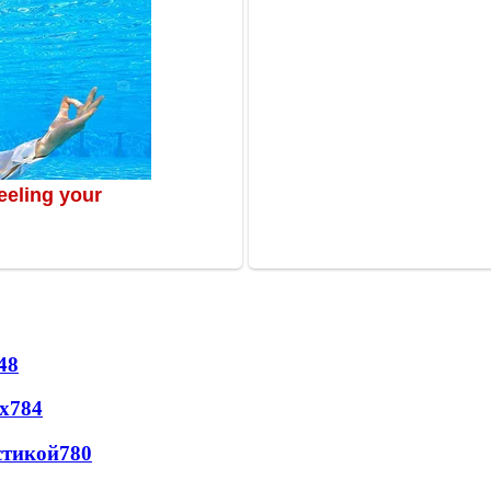
48
х
784
стикой
780