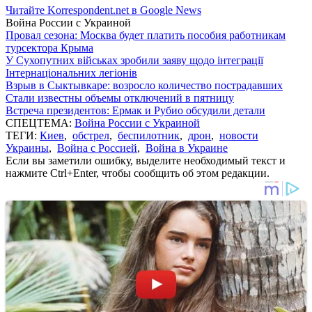
Читайте Korrespondent.net в Google News
Война России с Украиной
Провал сезона: Москва будет платить пособия работникам
турсектора Крыма
У Сухопутних військах зробили заяву щодо інтеграції
Інтернаціональних легіонів
Взрыв в Сыктывкаре: возросло количество пострадавших
Стали известны объемы отключений в пятницу
Встреча президентов: Ермак и Рубио обсудили детали
СПЕЦТЕМА:
Война России с Украиной
ТЕГИ:
Киев
,
обстрел
,
беспилотник
,
дрон
,
новости
Украины
,
Война с Россией
,
Война в Украине
Если вы заметили ошибку, выделите необходимый текст и
нажмите Ctrl+Enter, чтобы сообщить об этом редакции.