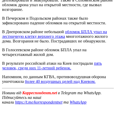
деблокировали и эвакуировали. Также в Соломенском районе
обломок дрона упал на открытой местности, где вызвал
возгорание.
В Печерском и Подольском районах также было
зафиксировано падение обломков на открытой местности.
В Днепровском районе небольшой
обломок БПЛА упал на
лестничную клетку верхнего этажа
многоэтажного жилого
дома. Возгорания не было. Пострадавших не обнаружили.
В Голосеевском районе обломок БПЛА упал на
четырехэтажный жилой дом.
В результате российской атаки на Киев пострадали
пять
человек, среди них 11-летний ребенок.
Напомним, по данным КГВА, противовоздушная оборона
уничтожила
более 40 воздушных целей над Киевом.
Новини від
Корреспондент.net
в Telegram та WhatsApp.
Підписуйтесь на наші
канали
https://t.me/korrespondentnet
та
WhatsApp