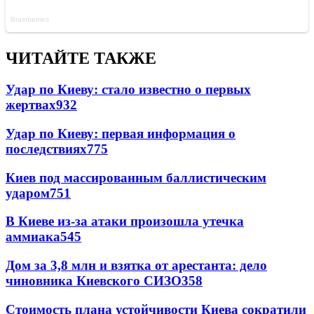
ЧИТАЙТЕ ТАКЖЕ
Удар по Киеву: стало известно о первых
жертвах
932
Удар по Киеву: первая информация о
последствиях
775
Киев под массированным баллистическим
ударом
751
В Киеве из-за атаки произошла утечка
аммиака
545
Дом за 3,8 млн и взятка от арестанта: дело
чиновника Киевского СИЗО
358
Стоимость плана устойчивости Киева сократили