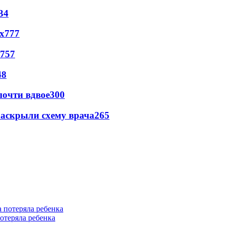
34
х
777
757
48
почти вдвое
300
раскрыли схему врача
265
отеряла ребенка