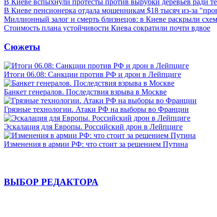
В Киеве вспыхнули протесты против вырубки деревьев ради т
В Киеве пенсионерка отдала мошенникам $18 тысяч из-за "пр
Миллионный залог и смерть близнецов: в Киеве раскрыли схем
Стоимость плана устойчивости Киева сократили почти вдвое
Сюжеты
Итоги 06.08: Санкции против РФ и дрон в Лейпциге
Банкет генералов. Последствия взрыва в Москве
Грязные технологии. Атаки РФ на выборы во Франции
Эскалация для Европы. Российский дрон в Лейпциге
Изменения в армии РФ: что стоит за решением Путина
ВЫБОР РЕДАКТОРА