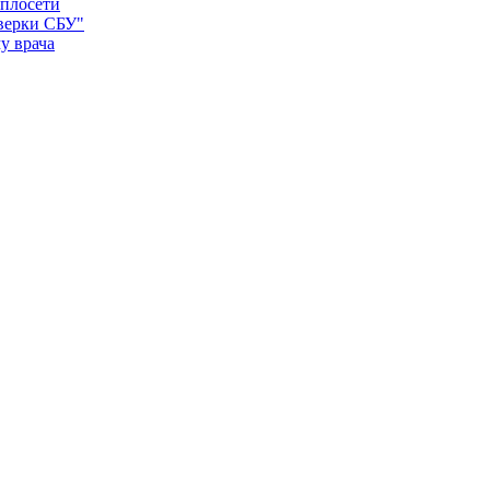
еплосети
оверки СБУ"
у врача