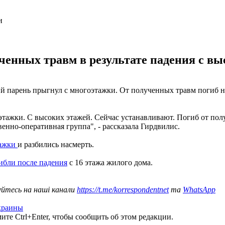
ученных травм в результате падения с вы
й парень прыгнул с многоэтажки. От полученных травм погиб н
оэтажки. С высоких этажей. Сейчас устанавливают. Погиб от пол
венно-оперативная группа", - рассказала Гирдвилис.
тажки
и разбились насмерть.
ибли после падения
с 16 этажа жилого дома.
уйтесь на наші канали
https://t.me/korrespondentnet
та
WhatsApp
краины
те Ctrl+Enter, чтобы сообщить об этом редакции.