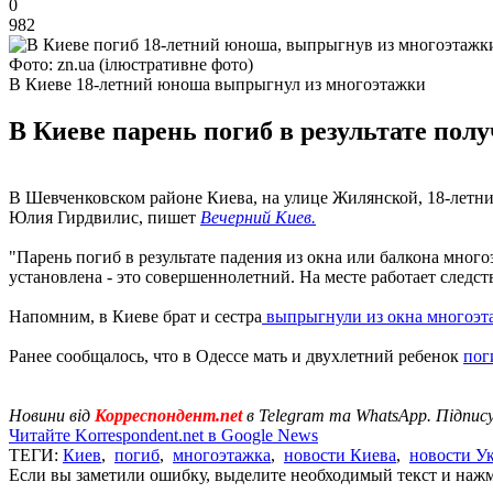
0
982
Фото: zn.ua (ілюстративне фото)
В Киеве 18-летний юноша выпрыгнул из многоэтажки
В Киеве парень погиб в результате пол
В Шевченковском районе Киева, на улице Жилянской, 18-летни
Юлия Гирдвилис, пишет
Вечерний Киев.
"Парень погиб в результате падения из окна или балкона мног
установлена - это совершеннолетний. На месте работает следст
Напомним, в Киеве брат и сестра
выпрыгнули из окна многоэ
Ранее сообщалось, что в Одессе мать и двухлетний ребенок
пог
Новини від
Корреспондент.net
в Telegram та WhatsApp. Підпис
Читайте Korrespondent.net в Google News
ТЕГИ:
Киев
,
погиб
,
многоэтажка
,
новости Киева
,
новости У
Если вы заметили ошибку, выделите необходимый текст и нажми