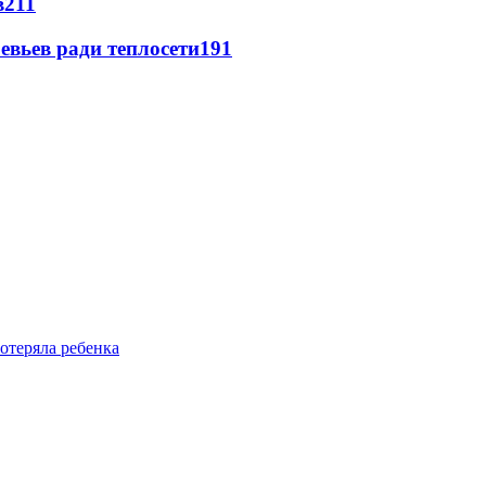
в
211
евьев ради теплосети
191
отеряла ребенка