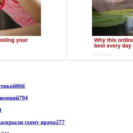
стикой
866
людений
794
0
раскрыли схему врача
277