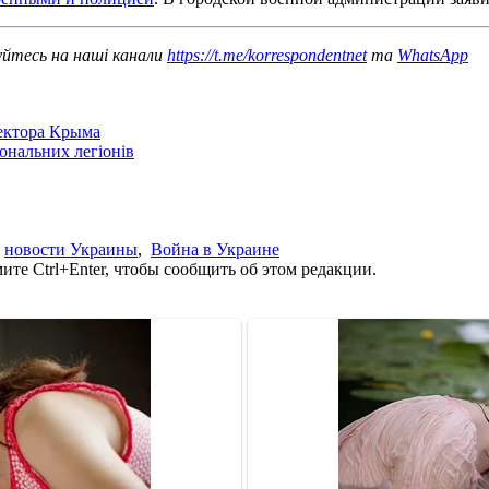
уйтесь на наші канали
https://t.me/korrespondentnet
та
WhatsApp
сектора Крыма
іональних легіонів
,
новости Украины
,
Война в Украине
те Ctrl+Enter, чтобы сообщить об этом редакции.