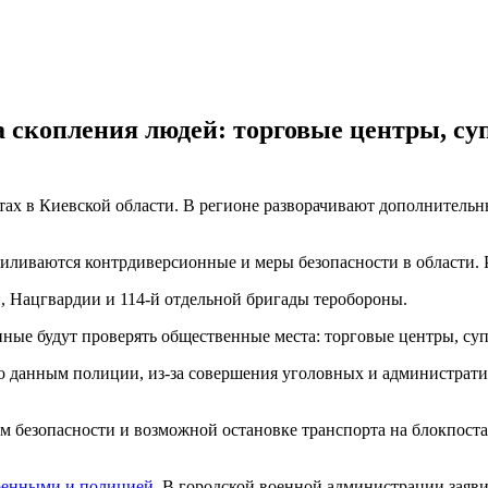
а скопления людей: торговые центры, с
ах в Киевской области. В регионе разворачивают дополнитель
а усиливаются контрдиверсионные и меры безопасности в област
, Нацгвардии и 114-й отдельной бригады теробороны.
нные будут проверять общественные места: торговые центры, су
По данным полиции, из-за совершения уголовных и администрати
 безопасности и возможной остановке транспорта на блокпостах
военными и полицией
. В городской военной администрации заяви