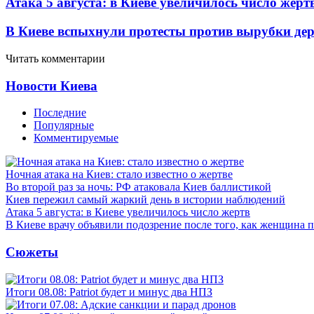
Атака 5 августа: в Киеве увеличилось число жерт
В Киеве вспыхнули протесты против вырубки дер
Читать комментарии
Новости Киева
Последние
Популярные
Комментируемые
Ночная атака на Киев: стало известно о жертве
Во второй раз за ночь: РФ атаковала Киев баллистикой
Киев пережил самый жаркий день в истории наблюдений
Атака 5 августа: в Киеве увеличилось число жертв
В Киеве врачу объявили подозрение после того, как женщина п
Сюжеты
Итоги 08.08: Patriot будет и минус два НПЗ