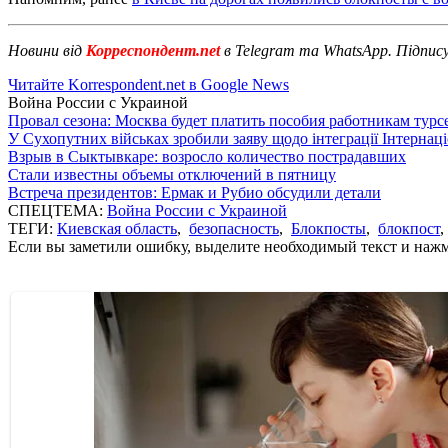
Новини від
Корреспондент.net
в Telegram та WhatsApp. Підпис
Читайте Korrespondent.net в Google News
Война России с Украиной
Провал сезона: Москва будет платить пособия работникам тур
У Сухопутних військах зробили заяву щодо інтеграції Інтернац
Взрыв в Сыктывкаре: возросло количество пострадавших
Стали известны объемы отключений в пятницу
Встреча президентов: Ермак и Рубио обсудили детали
СПЕЦТЕМА:
Война России с Украиной
ТЕГИ:
Киевская область
,
безопасность
,
Блокпосты
,
блокпост
Если вы заметили ошибку, выделите необходимый текст и нажми